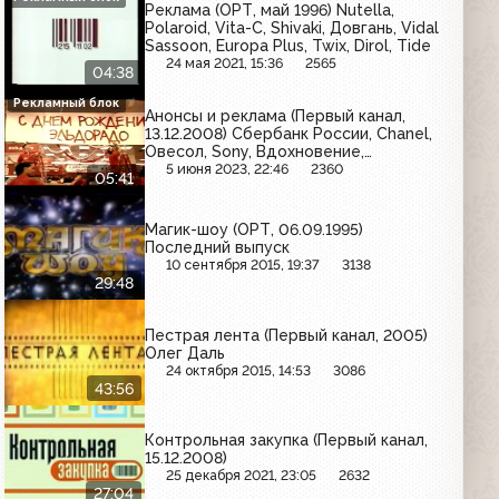
Реклама (ОРТ, май 1996) Nutella,
Polaroid, Vita-C, Shivaki, Довгань, Vidal
Sassoon, Europa Plus, Twix, Dirol, Tide
24 мая 2021, 15:36
2565
04:38
Рекламный блок
Анонсы и реклама (Первый канал,
13.12.2008) Сбербанк России, Chanel,
Овесол, Sony, Вдохновение,
Тройчатка Эвалар, Avon, Турбослим,
5 июня 2023, 22:46
2360
05:41
Opel, Эльдорадо, Линекс, Бондюэль,
Panasonic, АЦЦ Лонг
Магик-шоу (ОРТ, 06.09.1995)
Последний выпуск
10 сентября 2015, 19:37
3138
29:48
Пестрая лента (Первый канал, 2005)
Олег Даль
24 октября 2015, 14:53
3086
43:56
Контрольная закупка (Первый канал,
15.12.2008)
25 декабря 2021, 23:05
2632
27:04