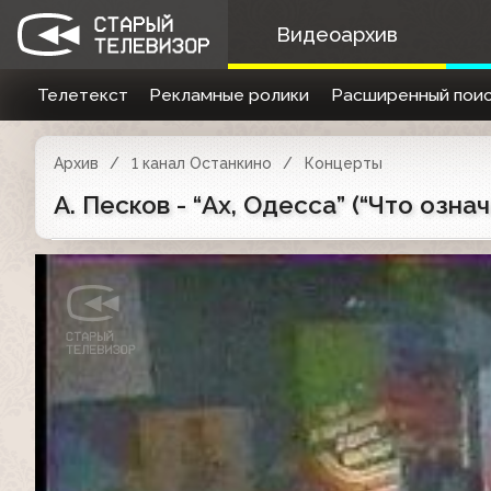
Видеоархив
Телетекст
Рекламные ролики
Расширенный поис
Архив
1 канал Останкино
Концерты
А. Песков - “Ах, Одесса” (“Что озн