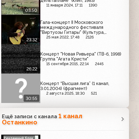
дельтаплане” (клип, 1983)
11 января 2024, 17:11
1390
03:50
Гала-концерт II Московского
международного фестиваля
"Виртуозы Гитары" (Культура,
16.05.2007)
25 мая 2022, 17:48
2126
23:32
Концерт "Новая Ривьера" (ТВ-6, 1998)
Группа "Агата Кристи"
15 сентября 2015, 22:14
2445
26:22
Концерт “Высшая лига” (1 канал,
3.01.2004) (фрагмент)
2 августа 2025, 18:30
521
30:55
1 канал
Ещё записи с канала
Останкино
Рекламный блок