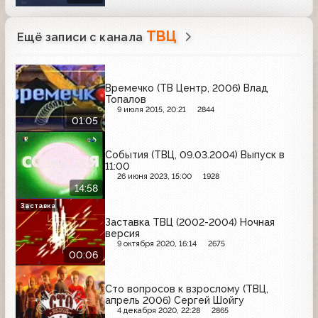
ТВЦ
Ещё записи с канала
Времечко (ТВ Центр, 2006) Влад
Топалов
9 июля 2015, 20:21
2844
01:05
События (ТВЦ, 09.03.2004) Выпуск в
11:00
26 июня 2023, 15:00
1928
14:58
Заставка
Заставка ТВЦ (2002-2004) Ночная
версия
9 октября 2020, 16:14
2675
00:06
Сто вопросов к взрослому (ТВЦ,
апрель 2006) Сергей Шойгу
4 декабря 2020, 22:28
2865