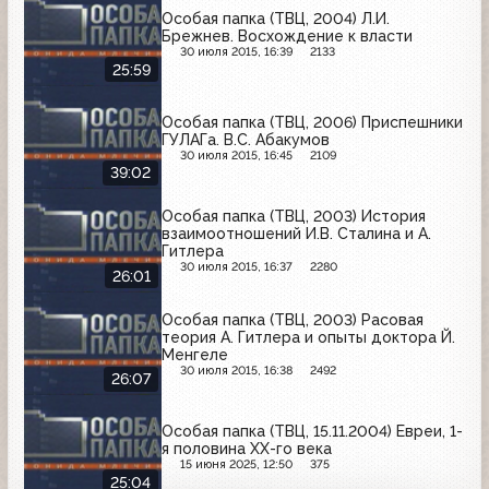
Особая папка (ТВЦ, 2004) Л.И.
Брежнев. Восхождение к власти
30 июля 2015, 16:39
2133
25:59
Особая папка (ТВЦ, 2006) Приспешники
ГУЛАГа. В.С. Абакумов
30 июля 2015, 16:45
2109
39:02
Особая папка (ТВЦ, 2003) История
взаимоотношений И.В. Сталина и А.
Гитлера
30 июля 2015, 16:37
2280
26:01
Особая папка (ТВЦ, 2003) Расовая
теория А. Гитлера и опыты доктора Й.
Менгеле
30 июля 2015, 16:38
2492
26:07
Особая папка (ТВЦ, 15.11.2004) Евреи, 1-
я половина ХХ-го века
15 июня 2025, 12:50
375
25:04