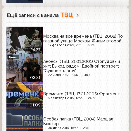
ТВЦ
Ещё записи с канала
Москва на все времена (ТВЦ, 2002) По
главной улице Москвы. Фильм второй
17 февраля 2021, 22:13
1821
24:37
Анонс
Анонсы (ТВЦ, 21.01.2001) Стопудовый
хит; Выход рядом; Двойной портрет;
"Сущность огня"
22 июня 2017, 16:56
2489
03:31
Времечко (ТВЦ, 17.01.2005) Фрагмент
5 сентября 2015, 12:22
2459
01:09
Особая папка (ТВЦ, 2004) Маршал
Блюхер
30 июля 2015, 16:46
2311