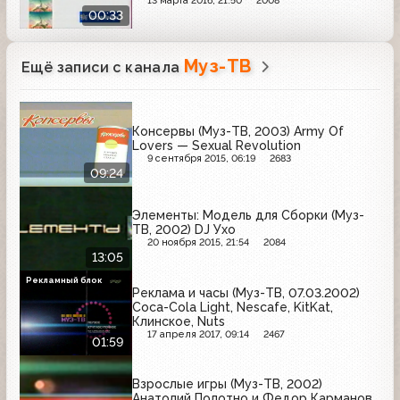
13 марта 2016, 21:50
2008
00:33
Муз-ТВ
Ещё записи с канала
Консервы (Муз-ТВ, 2003) Army Of
Lovers — Sexual Revolution
9 сентября 2015, 06:19
2683
09:24
Элементы: Модель для Сборки (Муз-
ТВ, 2002) DJ Ухо
20 ноября 2015, 21:54
2084
13:05
Рекламный блок
Реклама и часы (Муз-ТВ, 07.03.2002)
Coca-Cola Light, Nescafe, KitKat,
Клинское, Nuts
17 апреля 2017, 09:14
2467
01:59
Взрослые игры (Муз-ТВ, 2002)
Анатолий Полотно и Федор Карманов