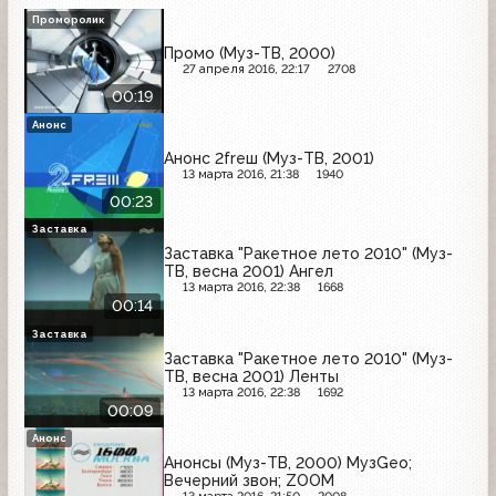
Проморолик
Промо (Муз-ТВ, 2000)
27 апреля 2016, 22:17
2708
00:19
Анонс
Анонс 2freш (Муз-ТВ, 2001)
13 марта 2016, 21:38
1940
00:23
Заставка
Заставка "Ракетное лето 2010" (Муз-
ТВ, весна 2001) Ангел
13 марта 2016, 22:38
1668
00:14
Заставка
Заставка "Ракетное лето 2010" (Муз-
ТВ, весна 2001) Ленты
13 марта 2016, 22:38
1692
00:09
Анонс
Анонсы (Муз-ТВ, 2000) МузGeo;
Вечерний звон; ZOOM