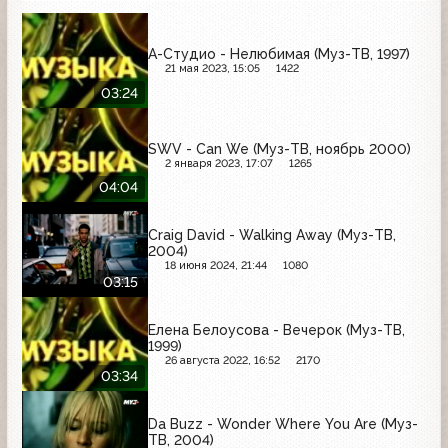
А-Студио - Нелюбимая (Муз-ТВ, 1997)
21 мая 2023, 15:05
1422
03:24
SWV - Can We (Муз-ТВ, ноябрь 2000)
2 января 2023, 17:07
1265
04:04
Craig David - Walking Away (Муз-ТВ,
2004)
18 июня 2024, 21:44
1080
03:15
Елена Белоусова - Вечерок (Муз-ТВ,
1999)
26 августа 2022, 16:52
2170
03:34
Da Buzz - Wonder Where You Are (Муз-
ТВ, 2004)