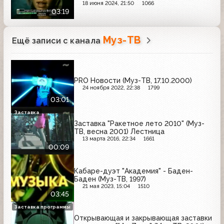
18 июня 2024, 21:50
1066
03:19
Муз-ТВ
Ещё записи с канала
PRO Новости (Муз-ТВ, 17.10.2000)
24 ноября 2022, 22:38
1799
03:01
Заставка
Заставка "Ракетное лето 2010" (Муз-
ТВ, весна 2001) Лестница
13 марта 2016, 22:34
1661
00:09
Кабаре-дуэт "Академия" - Баден-
Баден (Муз-ТВ, 1997)
21 мая 2023, 15:04
1510
03:45
Заставка программы
Открывающая и закрывающая заставки