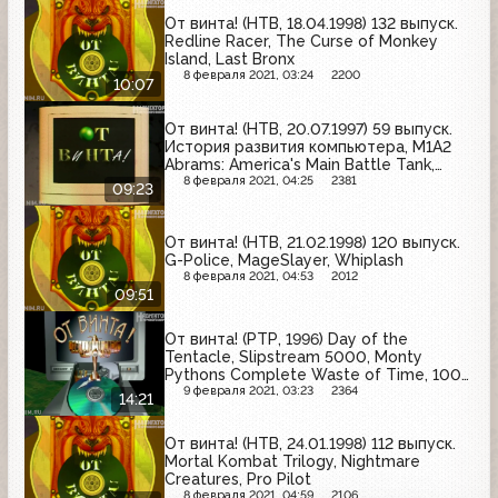
От винта! (НТВ, 18.04.1998) 132 выпуск.
Redline Racer, The Curse of Monkey
Island, Last Bronx
8 февраля 2021, 03:24
2200
10:07
От винта! (НТВ, 20.07.1997) 59 выпуск.
История развития компьютера, M1A2
Abrams: America's Main Battle Tank,
Beavis and Butt-head, Admiral Sea
8 февраля 2021, 04:25
2381
09:23
Battles
От винта! (НТВ, 21.02.1998) 120 выпуск.
G-Police, MageSlayer, Whiplash
8 февраля 2021, 04:53
2012
09:51
От винта! (РТР, 1996) Day of the
Tentacle, Slipstream 5000, Monty
Pythons Complete Waste of Time, 100
Years of Motoring
9 февраля 2021, 03:23
2364
14:21
От винта! (НТВ, 24.01.1998) 112 выпуск.
Mortal Kombat Trilogy, Nightmare
Creatures, Pro Pilot
8 февраля 2021, 04:59
2106