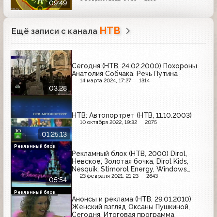
09:49
НТВ
Ещё записи с канала
Сегодня (НТВ, 24.02.2000) Похороны
Анатолия Собчака. Речь Путина
14 марта 2024, 17:27
1314
03:28
НТВ: Автопортрет (НТВ, 11.10.2003)
10 октября 2022, 19:32
2075
01:25:13
Рекламный блок
Рекламный блок (НТВ, 2000) Dirol,
Невское, Золотая бочка, Dirol Kids,
Nesquik, Stimorol Energy, Windows
2000, NOX Music
23 февраля 2021, 21:23
2643
05:54
Рекламный блок
Анонсы и реклама (НТВ, 29.01.2010)
Женский взгляд Оксаны Пушкиной,
Сегодня. Итоговая программа