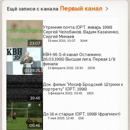
Первый канал
Ещё записи с канала
Утренняя почта (ОРТ, январь 1996)
Сергей Челобанов, Вадим Казаченко,
Сергей Минаев
19 мая 2015, 10:07
3044
23:07
КВН-95 (1-й канал Останкино,
26.03.1995) Высшая лига. Первая 1/8
финала
13 февраля 2021, 19:30
2209
01:28:25
Док. фильм "Иосиф Бродский. Штрихи к
портрету" (ОРТ, 1996)
3 февраля 2022, 03:45
1853
39:46
До 16 и старше (ОРТ, 1998) (фрагмент)
7 мая 2025, 12:49
558
06:46