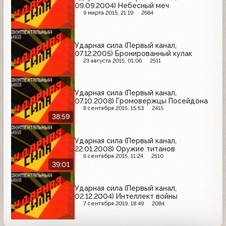
09.09.2004) Небесный меч
9 марта 2015, 21:19
2684
Ударная сила (Первый канал,
07.12.2005) Бронированный кулак
23 августа 2015, 01:06
2511
Ударная сила (Первый канал,
07.10.2008) Громовержцы Посейдона
8 сентября 2015, 15:53
2415
38:59
Ударная сила (Первый канал,
22.01.2008) Оружие титанов
6 сентября 2015, 11:24
2510
39:01
Ударная сила (Первый канал,
02.12.2004) Интеллект войны
7 сентября 2019, 18:49
2084