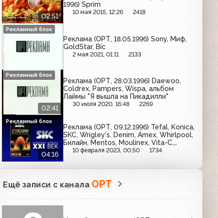
1996) Sprim
10 мая 2015, 12:26
2418
02:51
Рекламный блок
Реклама (ОРТ, 18.05.1996) Sony, Миф,
GoldStar, Bic
2 мая 2021, 01:11
2133
Рекламный блок
Реклама (ОРТ, 28.03.1996) Daewoo,
Coldrex, Pampers, Wispa, альбом
Лаймы "Я вышла на Пикадилли"
30 июля 2020, 16:48
2269
02:41
Рекламный блок
Реклама (ОРТ, 09.12.1996) Tefal, Konica,
SKC, Wrigley's, Denim, Amex, Whirlpool,
Билайн, Mentos, Moulinex, Vita-C,
Johnson's PH 5.5
10 февраля 2023, 00:50
1734
04:16
ОРТ
Ещё записи с канала