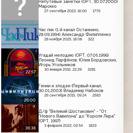
Непутёвые заметки (ОРТ, 30.07.2000)
Марокко
27 сентября 2023, 16:00
1776
Час пик (1-й канал Останкино,
28.09.1994) Александр Филиппенко
28 ноября 2025, 18:08
322
Угадай мелодию (ОРТ, 07.05.1996)
Леонид Парфёнов, Юлия Бордовских,
Игорь Угольников
30 января 2015, 22:29
3281
22:57
Гении и злодеи (Первый канал,
30.01.2003) Владимир Набоков
26 сентября 2015, 09:24
2583
26:00
Д/ф "Великий Шостакович" - "От
"Нового Вавилона" до "Короля Лира"
(ОРТ, 1997)
3 февраля 2022, 02:54
1833
36:38