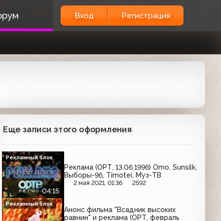
орум
Вход
Регистрация
Еще записи этого оформления
Рекламный блок
Реклама (ОРТ, 13.06.1996) Omo, Sunsilk,
Выборы-96, Timotei, Муз-ТВ
2 мая 2021, 01:36
2592
04:15
Рекламный блок
Анонс фильма "Всадник высоких
равнин" и реклама (ОРТ, февраль