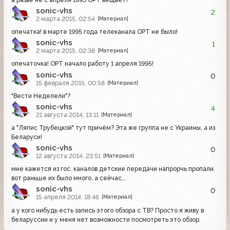
sonic-vhs
2
2 марта 2015, 02:54
[Материал]
опечатка! в марте 1995 года телеканала ОРТ не было!
sonic-vhs
1
2 марта 2015, 02:38
[Материал]
опечаточка! ОРТ начало работу 1 апреля 1995!
sonic-vhs
0
15 февраля 2015, 00:58
[Материал]
"Вести Неделели"?
sonic-vhs
4
21 августа 2014, 13:11
[Материал]
а "Ляпис Трубецкой" тут причём? Эта же группа не с Украины, а из
Беларуси!
sonic-vhs
0
12 августа 2014, 23:51
[Материал]
мне кажется из гос. каналов детские передачи напрорчь пропали.
вот раньше их было много, а сейчас...
sonic-vhs
0
15 апреля 2014, 18:46
[Материал]
а у кого нибудь есть запись этого обзора с ТВ? Просто я живу в
беларуссии и у меня нет возможности посмотреть это обзор.