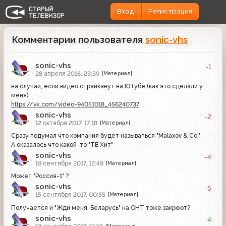
Вход
Регистрация
Комментарии пользователя
sonic-vhs
sonic-vhs
-1
28 апреля 2018, 23:39
[Материал]
на случай, если видео страйканут на ЮТубе (как это сделали у
меня)
https://vk.com/video-94051018_456240737
sonic-vhs
-2
12 октября 2017, 17:18
[Материал]
Сразу подумал что компания будет называться "Malaxov & Co."
А оказалось что какой-то "ТВ Хит"
sonic-vhs
-4
19 сентября 2017, 12:49
[Материал]
Может "Россия-1" ?
sonic-vhs
-5
15 сентября 2017, 00:55
[Материал]
Получается и "Жди меня. Беларусь" на ОНТ тоже закроют?
sonic-vhs
4
[Материал]