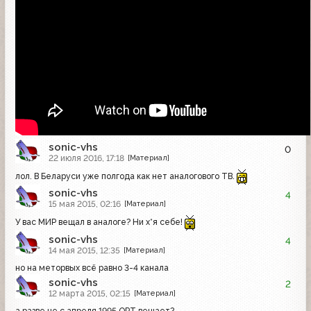
sonic-vhs
0
22 июля 2016, 17:18
[Материал]
лол. В Беларуси уже полгода как нет аналогового ТВ.
sonic-vhs
4
15 мая 2015, 02:16
[Материал]
У вас МИР вещал в аналоге? Ни х*я себе!
sonic-vhs
4
14 мая 2015, 12:35
[Материал]
но на меторвых всё равно 3-4 канала
sonic-vhs
2
12 марта 2015, 02:15
[Материал]
а разве не с апреля 1995 ОРТ вещает?