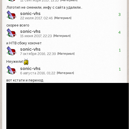
12 сентября 2017, 13:10
Логотип не сменили, инфу с сайта удалили..
sonic-vhs
3
22 июля 2017, 02:46
[Материал]
скорее всего
sonic-vhs
4
15 июня 2017, 22:23
[Материал]
и НТВ сбоку хохочет
sonic-vhs
1
7 октября 2016, 22:39
[Материал]
Неужели!
sonic-vhs
1
6 августа 2016, 01:22
[Материал]
вот кстати и переход