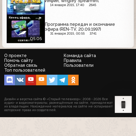
Инфин, Wrigley Spearmint
14 января 2015, 17:40
2645
Конец эфира
Программа передач и окончание
эфира (REN-TV, 20.09.1997)
31 января 2015, 00:55
3741
05:05
О проекте
Команда сайта
Помочь сайту
Правила
Обратная связь
Пользователи
Топ пользователей
Дизайн и верстка сайта © «Старый телевизор»; 2008 - 2026 Все
аудио- и видеоматериалы, размещённые на сайте, принадлежат
их владельцам. Нахождение материалов на сайте не оспаривает
авторские права их создателей.