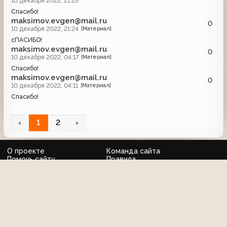
10 декабря 2022, 21:25
Спасибо!
maksimov.evgen@mail.ru
0
10 декабря 2022, 21:24
[Материал]
сПАСИБО!
maksimov.evgen@mail.ru
0
10 декабря 2022, 04:17
[Материал]
Спасибо!
maksimov.evgen@mail.ru
0
10 декабря 2022, 04:11
[Материал]
Спасибо!
‹
1
2
›
О проекте
Команда сайта
Помочь сайту
Правила
Обратная связь
Пользователи
Топ пользователей
Дизайн и верстка сайта © «Старый телевизор»; 2008 - 2026 Все