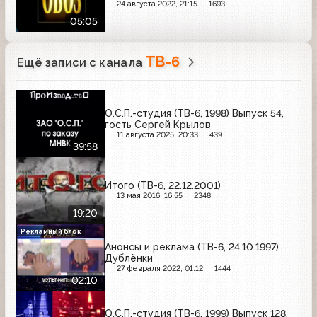
24 августа 2022, 21:15
1693
05:05
ТВ-6
Ещё записи с канала
О.С.П.-студия (ТВ-6, 1998) Выпуск 54,
гость Сергей Крылов
11 августа 2025, 20:33
439
39:58
Итого (ТВ-6, 22.12.2001)
13 мая 2016, 16:55
2348
19:20
Рекламный блок
Анонсы и реклама (ТВ-6, 24.10.1997)
Дублёнки
27 февраля 2022, 01:12
1444
02:10
О.С.П.-студия (ТВ-6, 1999) Выпуск 128,