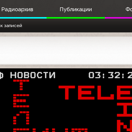
Радиоархив
Публикации
Ф
к записей
Ф НОВОСТИ     03:32:

  

  

  

  

  

  