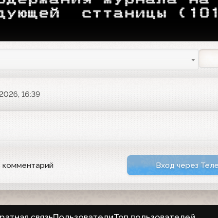
дующей  сттаницы 
(
10
2026, 16:39
ь комментарий
Вход через Тел
ратная связь
Пользователи
Топ пользователей