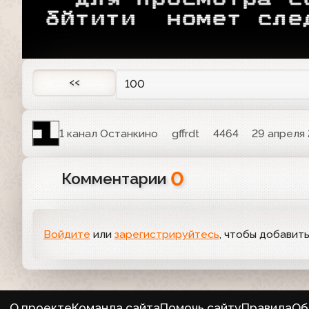
 бйтити  номет сле
<<
100
1 канал Останкино
gffrdt
4464
29 апреля 
0
Комментарии
Войдите
или
зарегистрируйтесь
, чтобы добавит
О проекте
Команда сайта
Помочь сайту
Правила
Об