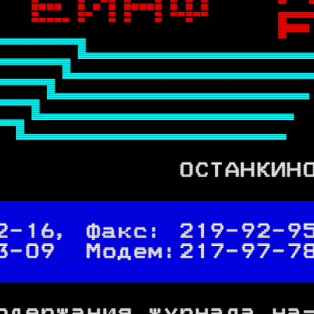

  

  





            ОСТАНКИН
2-16, Факс: 
219
-92-9
3-09  Модем:
217
-97-7
одержания журнала на