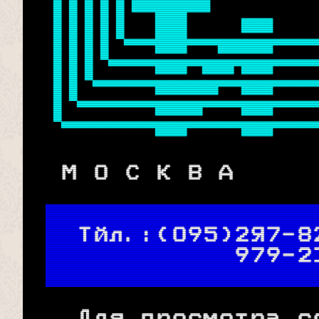

 




 
  М О С К В А     
Тйл.:(095)2Я7-8
          979-2
   Для просмотра с