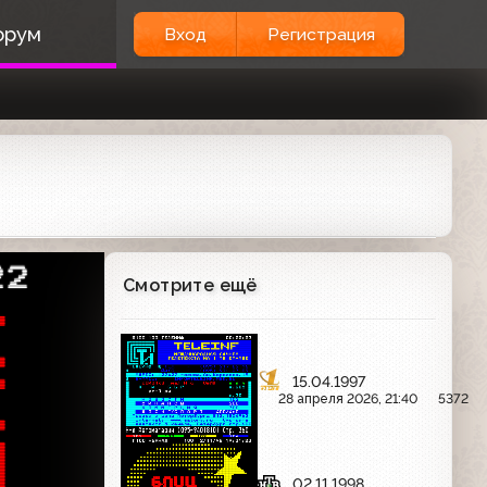
орум
Вход
Регистрация
22
Смотрите ещё



15.04.1997

28 апреля 2026, 21:40
5372


02.11.1998