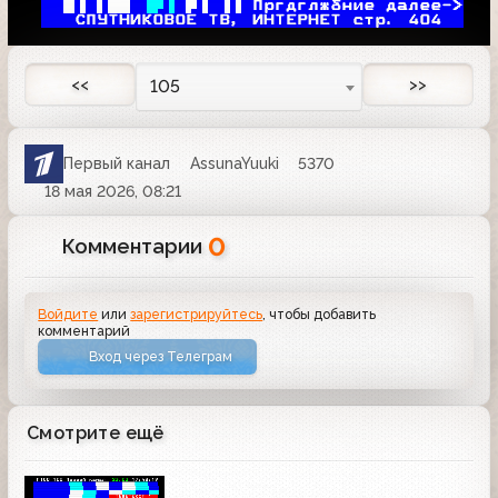
 
 
 
Пргдглжбние далее->
 СПУТНИКОВОЕ ТВ, ИНТЕРНЕТ стр. 
404
<<
>>
105
Первый канал
AssunaYuuki
5370
18 мая 2026, 08:21
0
Комментарии
Войдите
или
зарегистрируйтесь
, чтобы добавить
комментарий
Вход через Телеграм
Смотрите ещё