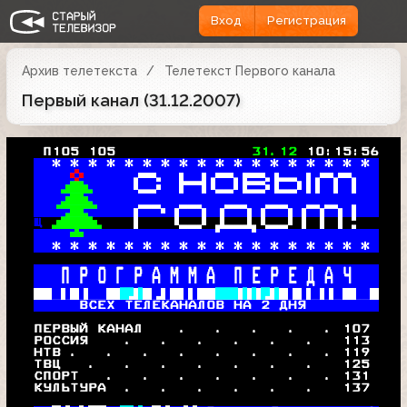
Вход
Регистрация
Архив телетекста
Телетекст Первого канала
Первый канал (31.12.2007)
   П105 105               
31.12 
10:15:56
* * * * * * * * * * * * * * * * * * 
 

 

 

 

Щ 
 

 

* * * * * * * * * * * * * * * * * * 
 П Р О Г Р А М М А  П Е Р Е Д А Ч   
 
 
 
 

   ВСЕХ ТЕЛЕКАНАЛОВ НА 2 ДНЯ        
  ПЕРВЫЙ КАНАЛ    .   .   .   .   . 
107
  РОССИЯ    .   .   .   .   .   .   
113
  НТВ .   .   .   .   .   .   .   . 
119
  ТВЦ   .   .   .   .   .   .   .   
125
  СПОРТ   .   .   .   .   .   .   . 
131
  КУЛЬТУРА  .   .   .   .   .   .   
137