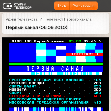
Вход
Регистрация
Архив телетекста
Телетекст Первого канала
Первый канал (06.09.2010)
   П100 100 Первый канан  
05.09 
09:44:4 
 В
    пэ   
 В
 пэВ■7   
 В
 'ьх■!   
 В
 х7ч7    
ТЕЛЕТЕКСТ 1  
 В
 чи■!    
 В
 £"!     

     П Е Р В Ы Й   С А Н А Л        
 -■й 5■■ 
 
 ПРОГРАММА ПЕРЕДАЧ ВСЕХ КАНАЛОВ  . 
105
  0РОГНОЗ ПОГОДЫ    .   .   .   .   200 
 СУРСЫ ВАЛЮТ .   .   .   .   .   . 
250
  НОВО6ТЙ   .   .   .   .   .   .   
300
 СПОРТ   .   .   .   .   .   .   . 
350
 ПЕРЕДАЧИ 3 СУБТЙТРАМИ .   .   .   
400
 ВСЕРОССИЙСКОЕ ОБЩЕСТВО ГЛУХИХ         
 МОСКОВСКАЯ ГОРОДСКАЯ ОРГАНИЗАЦИЯ  
410
 
 
 
 
