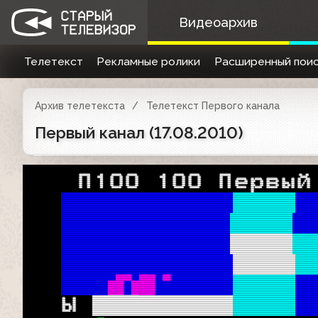
Видеоархив
Телетекст
Рекламные ролики
Расширенный поис
Архив телетекста
Телетекст Первого канала
Первый канал (17.08.2010)
   П100 100 Первый
 В
    пэ   
 В
 пэВ■7   
 В
 Вьх■"   
 В
 х7ч7    
 В 
 
  Ы 
 Я 