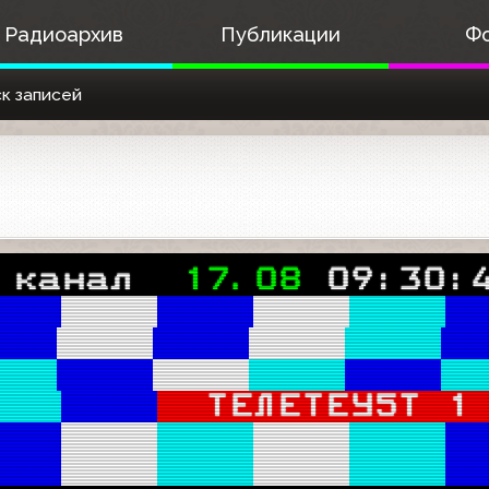
Радиоархив
Публикации
Ф
к записей
 канал  
17.08 
09:30:
ТЕЛЕТЕУ5Т 1