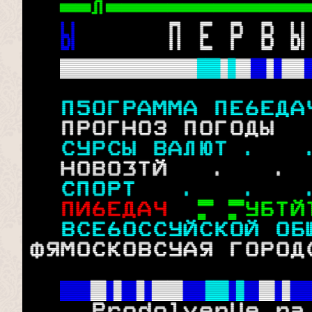
Л
Ы 
     П Е Р В Ы
 -■й 5■■ 
 

 П5ОГРАММА ПЕ6ЕДА
  ПРОГНОЗ ПОГОДЫ  
 СУРСЫ ВАЛЮТ .   
  НОВО3ТЙ   .   . 
 СПОРТ   .   .   
 ПИ6ЕДАЧ 
УБТЙ
 ВСЕ6ОССУЙСКОЙ ОБ
ФЯМОСКОВСУАЯ ГОРОД
 
 

ProdolvenUe na