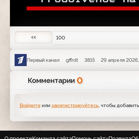

<<
100
Первый канал
gffrdt
3815
29 апреля 2026,
0
Комментарии
Войдите
или
зарегистрируйтесь
, чтобы добавит
О проекте
Команда сайта
Помочь сайту
Правила
Об