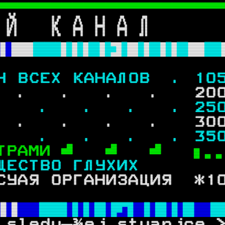

 Й   К А Н А Л      
 

Ч ВСЕХ КАНАЛОВ  . 
10
  .   .   .   .   
20
.   .   .   .   . 
25
  .   .   .   .   
30
.   .   .   .   . 35
ТРАМИ
ЩЕСТВО ГЛУХИХ       
СУАЯ ОРГАНИЗАЦИЯ  *1
 

 sledu—¾ej stuanjce 