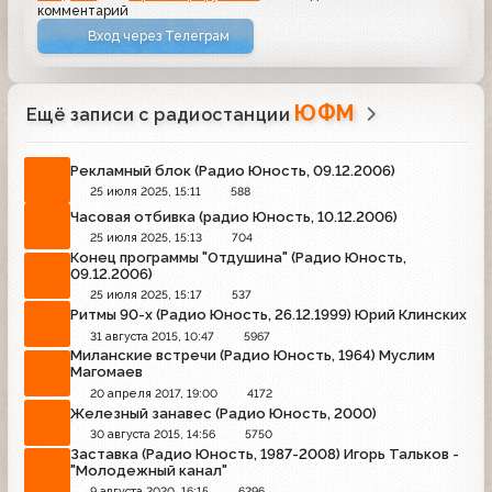
комментарий
Вход через Телеграм
ЮФМ
Ещё записи с радиостанции
Рекламный блок (Радио Юность, 09.12.2006)
25 июля 2025, 15:11
588
Часовая отбивка (радио Юность, 10.12.2006)
25 июля 2025, 15:13
704
Конец программы "Отдушина" (Радио Юность,
09.12.2006)
25 июля 2025, 15:17
537
Ритмы 90-х (Радио Юность, 26.12.1999) Юрий Клинских
31 августа 2015, 10:47
5967
Миланские встречи (Радио Юность, 1964) Муслим
Магомаев
20 апреля 2017, 19:00
4172
Железный занавес (Радио Юность, 2000)
30 августа 2015, 14:56
5750
Заставка (Радио Юность, 1987-2008) Игорь Тальков -
"Молодежный канал"
9 августа 2020, 16:15
6296