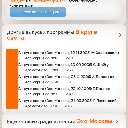
Войдите
или
зарегистрируйтесь
, чтобы добавить
комментарий
Вход через Телеграм
В круге
Другие выпуски программы
света
В круге света (Эхо Москвы, 12.11.2005) М.Саакашвили
24 декабря 2022, 20:10
2283
В круге света (Эхо Москвы, 10.09.2005) С.Шойгу
19 декабря 2022, 15:09
2260
В круге света (Эхо Москвы, 05.11.2005) А.Дзасохов
24 декабря 2022, 19:58
2106
В круге света (Эхо Москвы, 22.10.2005) Е.Боннэр
23 декабря 2022, 20:35
2047
В круге света (Эхо Москвы, 24.09.2005) Г.Явлинский
19 декабря 2022, 18:34
2325
Эхо Москвы
Ещё записи с радиостанции