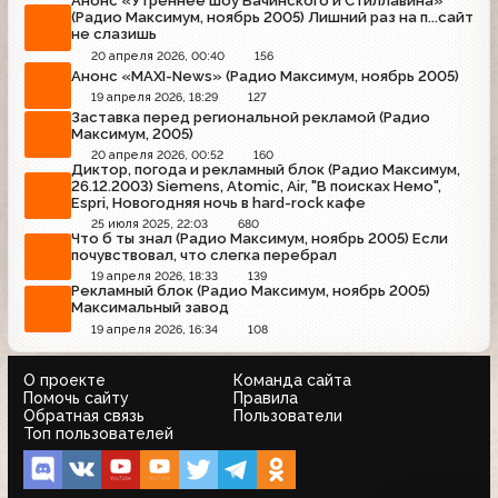
Анонс «Утреннее шоу Бачинского и Стиллавина»
(Радио Максимум, ноябрь 2005) Лишний раз на п...сайт
не слазишь
20 апреля 2026, 00:40
156
Анонс «MAXI-News» (Радио Максимум, ноябрь 2005)
19 апреля 2026, 18:29
127
Заставка перед региональной рекламой (Радио
Максимум, 2005)
20 апреля 2026, 00:52
160
Диктор, погода и рекламный блок (Радио Максимум,
26.12.2003) Siemens, Atomic, Air, "В поисках Немо",
Espri, Новогодняя ночь в hard-rock кафе
25 июля 2025, 22:03
680
Что б ты знал (Радио Максимум, ноябрь 2005) Если
почувствовал, что слегка перебрал
19 апреля 2026, 18:33
139
Рекламный блок (Радио Максимум, ноябрь 2005)
Максимальный завод
19 апреля 2026, 16:34
108
О проекте
Команда сайта
Помочь сайту
Правила
Обратная связь
Пользователи
Топ пользователей