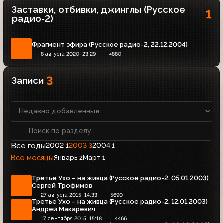
Заставки, отбивки, джинглы (Русское
1
радио-2)
Фрагмент эфира (Русское радио-2, 22.12.2004)
8 августа 2020, 23:29
4880
3
Записи
Все годы
2002
2003
2004
1
3
1
Все месяцы
Январь
Март
2
1
Третье Ухо – на живца (Русское радио-2, 05.01.2003)
Сергей Трофимов
27 августа 2015, 14:33
5690
Третье Ухо – на живца (Русское радио-2, 12.01.2003)
Андрей Макаревич
17 сентября 2015, 15:18
4466