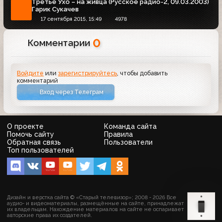
Третье Ухо – на живца (Русское радио-2, 09.03.2003)
Гарик Сукачев
17 сентября 2015, 15:49
4978
0
Комментарии
Войдите
или
зарегистрируйтесь
, чтобы добавить
комментарий
Вход через Телеграм
О проекте
Команда сайта
Помочь сайту
Правила
Обратная связь
Пользователи
Топ пользователей
Дизайн и верстка сайта © «Старый телевизор»; 2008 - 2026 Все
аудио- и видеоматериалы, размещённые на сайте, принадлежат
их владельцам. Нахождение материалов на сайте не оспаривает
авторские права их создателей.