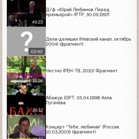
Д/ф «Юрий Любимов. Перед
премьерой» (РТР, 30.09.1997)
49:23
Дела-делишки (Невский канал, октябрь
2004) (фрагмент)
02:40
Честно (РЕН-ТВ, 2010) Фрагмент
15:26
Абажур (ОРТ, 05.04.1998) Алла
Пугачёва
26:12
Концерт “Тебе, любимая” (Россия,
10.03.2003) (фрагмент)