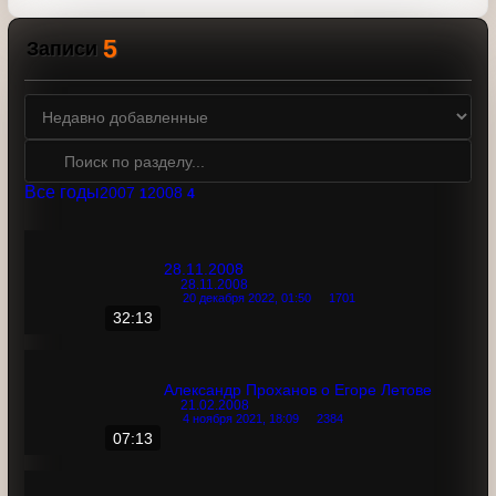
Программа была одним из самых долгоживущих
совместных проектов телекомпании RTVi и
радиостанции "Эхо Москвы". Радио "Эхо Москвы"
выпускало программу до своего закрытия, а в эфир RTVi
она не выходила с 15 мая 2020 года.
5
Записи
Все годы
2007
2008
1
4
28.11.2008
28.11.2008
20 декабря 2022, 01:50
1701
32:13