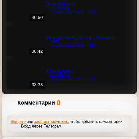
Александр Проханов о Егоре Летове
21.02.2008
4 ноября 2021, 18:09
2384
07:13
Джон Байерли
11.09.2008
4 ноября 2021, 18:08
2358
40:50
Валерия Новодворская. Фрагмент
2007
1 ноября 2021, 22:08
1572
08:42
Юрий Шевчук
23.09.2008
1 ноября 2021, 21:10
1772
33:35