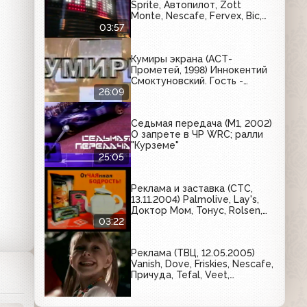
Sprite, Автопилот, Zott
Monte, Nescafe, Fervex, Bic,
Omsa, Philips, Mirinda, Dove
03:57
Кумиры экрана (АСТ-
Прометей, 1998) Иннокентий
Смоктуновский. Гость -
Владимир Наумов
26:09
Седьмая передача (М1, 2002)
О запрете в ЧР WRC; ралли
"Курземе"
25:05
Реклама и заставка (СТС,
13.11.2004) Palmolive, Lay's,
Доктор Мом, Тонус, Rolsen,
Panasonic, Schweppes
03:22
Реклама (ТВЦ, 12.05.2005)
Vanish, Dove, Friskies, Nescafe,
Причуда, Tefal, Veet,
Wellaflex, Cillit Bang