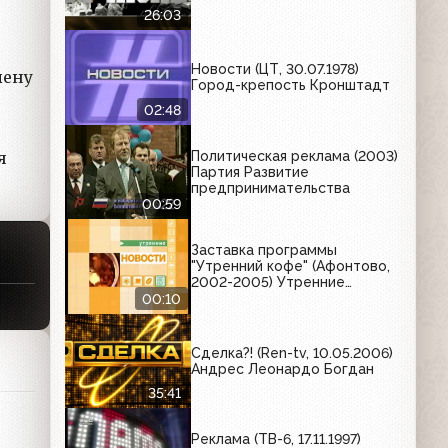
26:03
Новости (ЦТ, 30.07.1978)
лену
Город-крепость Кронштадт
02:48
Политическая реклама (2003)
я
Партия Развитие
предпринимательства
00:59
Заставка программы
"Утренний кофе" (Афонтово,
2002-2005) Утренние
новости
00:10
Сделка?! (Ren-tv, 10.05.2006)
Андрес Леонардо Богдан
35:41
Реклама (ТВ-6, 17.11.1997)