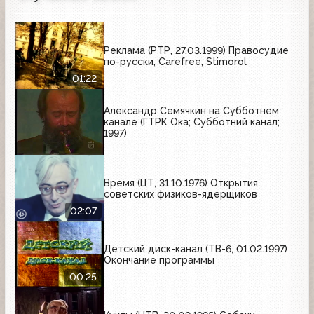
Реклама (РТР, 27.03.1999) Правосудие
по-русски, Carefree, Stimorol
01:22
Александр Семячкин на Субботнем
канале (ГТРК Ока; Субботний канал;
1997)
Время (ЦТ, 31.10.1976) Открытия
советских физиков-ядерщиков
02:07
Детский диск-канал (ТВ-6, 01.02.1997)
Окончание программы
00:25