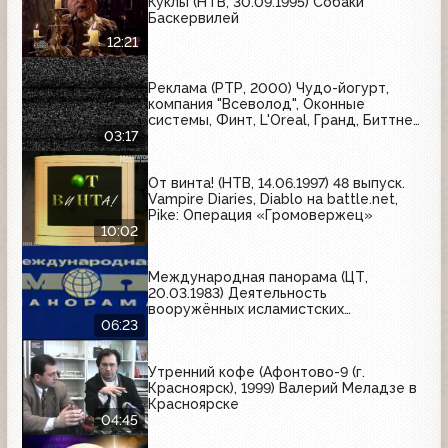
Куклы (НТВ, 30.09.1995) Собаки
Баскервилей
12:21
Реклама (РТР, 2000) Чудо-йогурт,
компания "Всеволод", Оконные
системы, Финт, L'Oreal, Гранд, Биттнер,
Milagro
03:17
От винта! (НТВ, 14.06.1997) 48 выпуск.
Vampire Diaries, Diablo на battle.net,
Pike: Операция «Громовержец»
10:02
Международная панорама (ЦТ,
20.03.1983) Деятельность
вооружённых исламистских
формирований в Кандагаре
06:23
Утренний кофе (Афонтово-9 (г.
Красноярск), 1999) Валерий Меладзе в
Красноярске
04:45