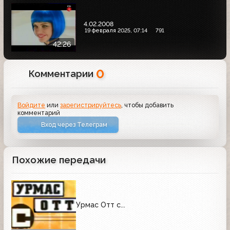
4.02.2008
19 февраля 2025, 07:14
791
42:26
0
Комментарии
Войдите
или
зарегистрируйтесь
, чтобы добавить
комментарий
Вход через Телеграм
Похожие передачи
Урмас Отт с...