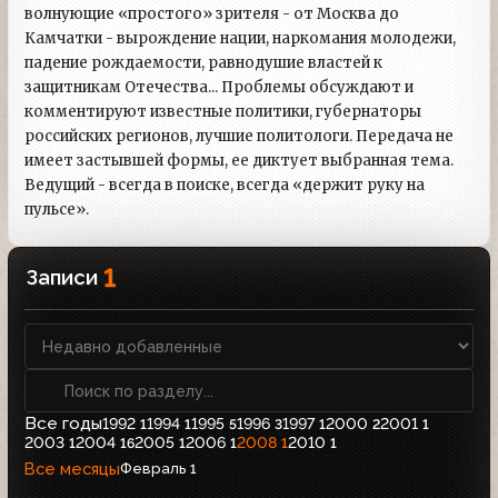
волнующие «простого» зрителя - от Москва до
Камчатки - вырождение нации, наркомания молодежи,
падение рождаемости, равнодушие властей к
защитникам Отечества... Проблемы обсуждают и
комментируют известные политики, губернаторы
российских регионов, лучшие политологи. Передача не
имеет застывшей формы, ее диктует выбранная тема.
Ведущий - всегда в поиске, всегда «держит руку на
пульсе».
1
Записи
Все годы
1992
1994
1995
1996
1997
2000
2001
1
1
5
3
1
2
1
2003
2004
2005
2006
2008
2010
1
16
1
1
1
1
Все месяцы
Февраль
1