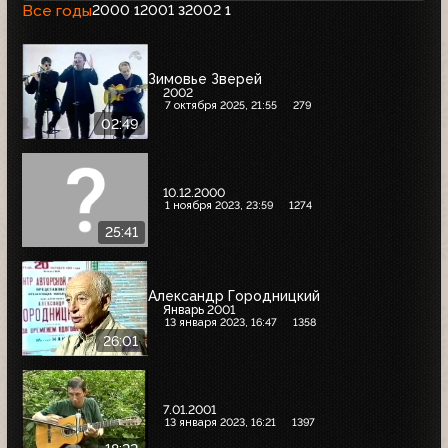
Все годы
2000
2001
2002
1
3
1
Зимовье Зверей
2002
7 октября 2025, 21:55
279
02:49
10.12.2000
1 ноября 2023, 23:59
1274
25:41
Александр Городницкий
Январь 2001
13 января 2023, 16:47
1358
26:01
7.01.2001
13 января 2023, 16:21
1397