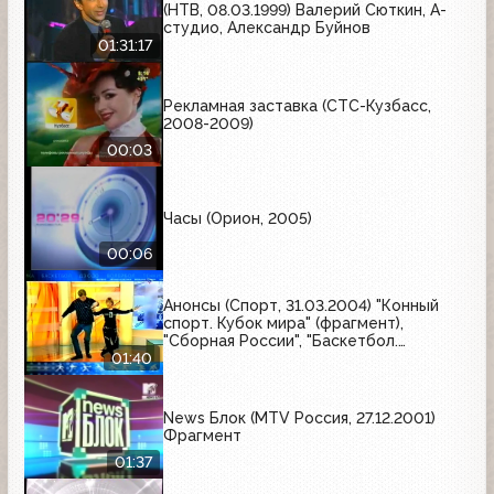
(НТВ, 08.03.1999) Валерий Сюткин, А-
студио, Александр Буйнов
01:31:17
Рекламная заставка (СТС-Кузбасс,
2008-2009)
00:03
Часы (Орион, 2005)
00:06
Анонсы (Спорт, 31.03.2004) "Конный
спорт. Кубок мира" (фрагмент),
"Сборная России", "Баскетбол.
Мартовское безумие"
01:40
News Блок (MTV Россия, 27.12.2001)
Фрагмент
01:37