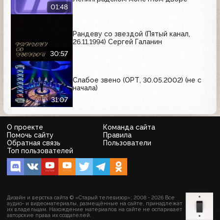
01:48
Рандеву со звездой (Пятый канал,
26.11.1994) Сергей Галанин
30:57
Слабое звено (ОРТ, 30.05.2002) (не с
начала)
31:07
О проекте
Команда сайта
Помочь сайту
Правила
Обратная связь
Пользователи
Топ пользователей
Дизайн и верстка сайта © «Старый телевизор»; 2008 - 2026 Все
аудио- и видеоматериалы, размещённые на сайте, принадлежат
их владельцам. Нахождение материалов на сайте не оспаривает
авторские права их создателей.