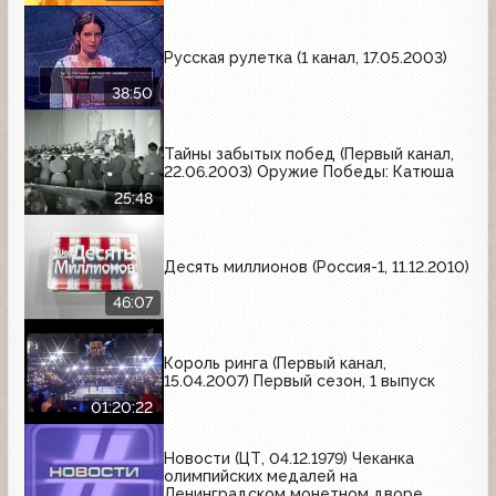
Русская рулетка (1 канал, 17.05.2003)
38:50
Тайны забытых побед (Первый канал,
22.06.2003) Оружие Победы: Катюша
25:48
Десять миллионов (Россия-1, 11.12.2010)
46:07
Король ринга (Первый канал,
15.04.2007) Первый сезон, 1 выпуск
01:20:22
Новости (ЦТ, 04.12.1979) Чеканка
олимпийских медалей на
Ленинградском монетном дворе