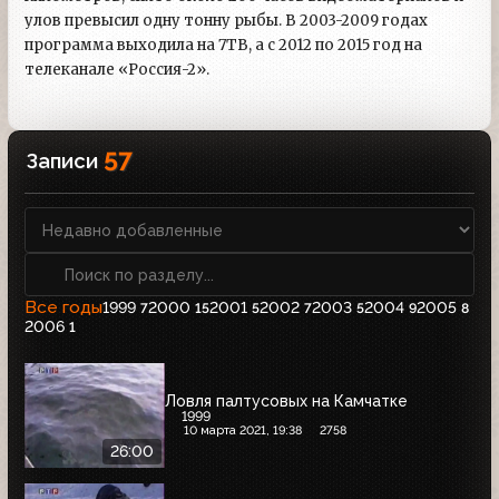
улов превысил одну тонну рыбы. В 2003-2009 годах
программа выходила на 7ТВ, а с 2012 по 2015 год на
телеканале «Россия-2».
57
Записи
Все годы
1999
2000
2001
2002
2003
2004
2005
7
15
5
7
5
9
8
2006
1
Ловля палтусовых на Камчатке
1999
10 марта 2021, 19:38
2758
26:00