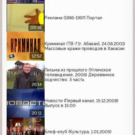
Реклама (1996-1997) Портал
00:31
Криминал (ТВ-7 [г. Абакан], 24.08.2001)
Массовые кражи проводов в Хакасии
12:52
Письма из прошлого (Угличское
телевидение, 2006) Деревянное
зодчество. 3 часть
26:14
Новости (Первый канал, 15.12.2008)
Выпуск в 15:00
20:11
Блеф-клуб (Культура, 1.01.2005)