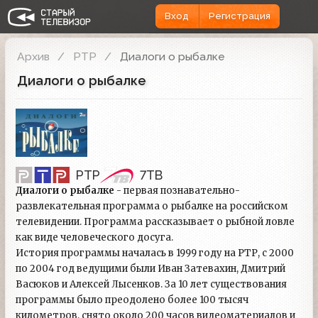
Вход
Регистрация
Архив
РТР
Диалоги о рыбалке
Диалоги о рыбалке
РТР
7ТВ
Диалоги о рыбалке
- первая познавательно-
развлекательная программа о рыбалке на российском
телевидении. Программа рассказывает о рыбной ловле
как виде человеческого досуга.
История программы началась в 1999 году на РТР, с 2000
по 2004 год ведущими были Иван Затевахин, Дмитрий
Васюков и Алексей Лысенков. За 10 лет существования
программы было преодолено более 100 тысяч
километров, снято около 200 часов видеоматериалов и