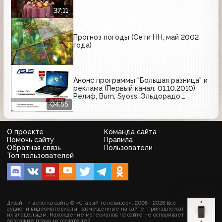
37:11
Прогноз погоды (Сети НН; май 2002
года)
Анонс программы "Большая разница" и
реклама (Первый канал, 01.10.2010)
Релиф, Burn, Syoss, Эльдорадо,
Афобазол, Avon, Renault, Paco Rabanne,
04:55
Кальцемин, Garnier, Золотая бочка
О проекте
Команда сайта
Помочь сайту
Правила
Обратная связь
Пользователи
Топ пользователей
Дизайн и верстка сайта © «Старый телевизор»; 2008 - 2026 Все
аудио- и видеоматериалы, размещённые на сайте, принадлежат
их владельцам. Нахождение материалов на сайте не оспаривает
авторские права их создателей.