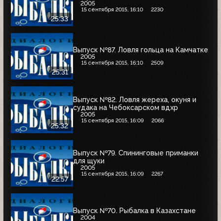
2005
15 сентября 2015, 16:10
2230
25:33
Выпуск №87. Ловля гольца на Камчатке
2005
15 сентября 2015, 16:10
2509
25:31
Выпуск №82. Ловля жереха, окуня и
судака на Чебоксарском вдхр
2005
15 сентября 2015, 16:09
2066
25:32
Выпуск №79. Спининговые приманки
для щуки
2005
15 сентября 2015, 16:09
2267
22:57
Выпуск №70. Рыбалка в Казахстане
2004