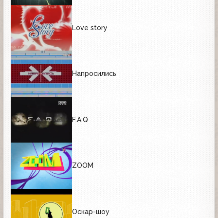
Love story
Напросились
F.A.Q
ZOOM
Оскар-шоу