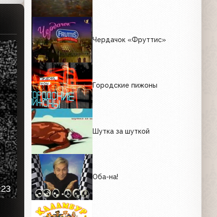
Чердачок «Фруттис»
Городские пижоны
Шутка за шуткой
Оба-на!
:23