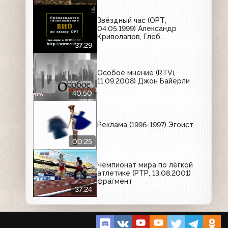
Звёздный час (ОРТ,
04.05.1999) Александр
Криволапов, Глеб
Поликарпов, Евгений Сучилин,
37:29
Николай Жарков, Денис
Боев, Илья Шейхон
Особое мнение (RTVi,
11.09.2008) Джон Байерли
40:50
Реклама (1996-1997) Эгоист
00:25
Чемпионат мира по лёгкой
атлетике (РТР, 13.08.2001)
фрагмент
37:24