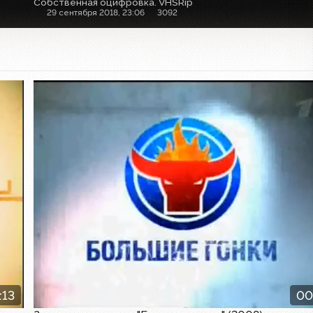
Собственная оцифровка. VHSRip
29 сентября 2018, 23:06
3092
Заставка программы
:13
00