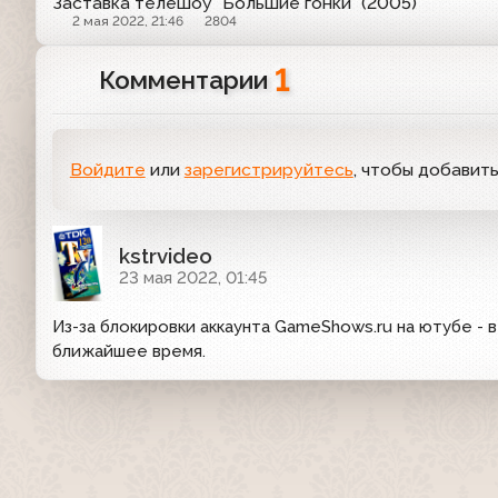
Заставка телешоу "Большие гонки" (2005)
2 мая 2022, 21:46
2804
1
Комментарии
Войдите
или
зарегистрируйтесь
, чтобы добавит
kstrvideo
23 мая 2022, 01:45
Из-за блокировки аккаунта GameShows.ru на ютубе - 
ближайшее время.