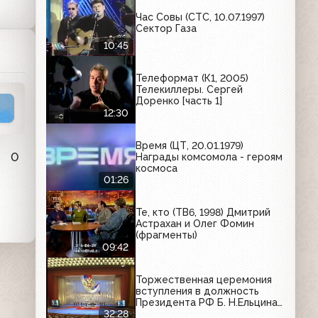
Час Совы (СТС, 10.07.1997)
Сектор Газа
10:45
Телеформат (К1, 2005)
Телекиллеры. Сергей
Доренко [часть 1]
12:30
Время (ЦТ, 20.01.1979)
0
Награды комсомола - героям
космоса
01:26
Те, кто (ТВ6, 1998) Дмитрий
Астрахан и Олег Фомин
(фрагменты)
09:42
Торжественная церемония
вступления в должность
Президента РФ Б. Н.Ельцина
(ОРТ, 09.08.1996)
32:28