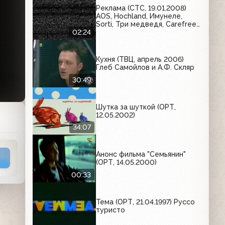
Реклама (СТС, 19.01.2008)
AOS, Hochland, Имунеле,
Sorti, Три медведя, Carefree,
Чудо
02:24
Кухня (ТВЦ, апрель 2006)
Глеб Самойлов и А.Ф. Скляр
30:49
Шутка за шуткой (ОРТ,
12.05.2002)
34:07
Анонс фильма "Семьянин"
(ОРТ, 14.05.2000)
00:33
Тема (ОРТ, 21.04.1997) Руссо
туристо