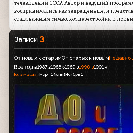
телевидении СССР. Автор и ведущий програм
воспринимались как запрещенные, и представ
стала важным символом перестройки и привне
3
Записи
От новых к старым
От старых к новым
Недавно
Все годы
1987
1988
1989
1990
1991
2
6
3
3
4
Все месяцы
Март
Июнь
Ноябрь
1
1
1