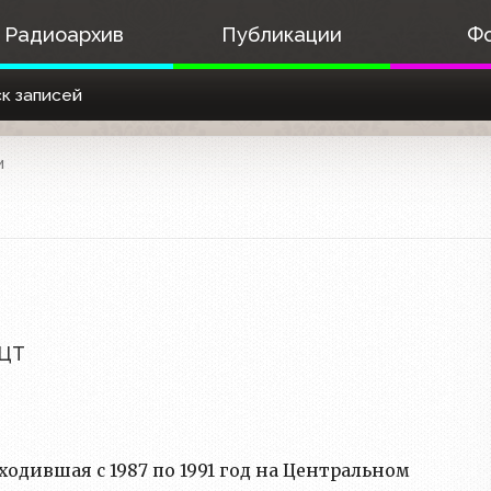
Радиоархив
Публикации
Ф
к записей
и
 ЦТ
одившая с 1987 по 1991 год на Центральном