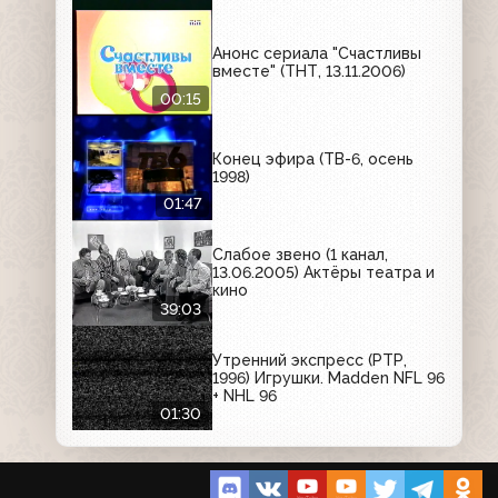
Анонс сериала "Счастливы
вместе" (ТНТ, 13.11.2006)
00:15
Конец эфира (ТВ-6, осень
1998)
01:47
Слабое звено (1 канал,
13.06.2005) Актёры театра и
кино
39:03
Утренний экспресс (РТР,
1996) Игрушки. Madden NFL 96
+ NHL 96
01:30