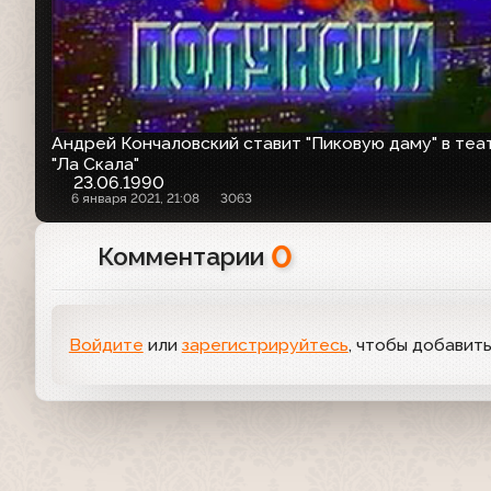
Андрей Кончаловский ставит "Пиковую даму" в теа
"Ла Скала"
23.06.1990
6 января 2021, 21:08
3063
0
Комментарии
Войдите
или
зарегистрируйтесь
, чтобы добавит