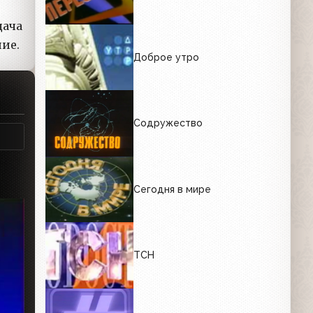
дача
ие.
Доброе утро
Содружество
Сегодня в мире
ТСН