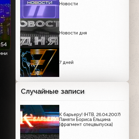
Новости
Новости дня
:54
ини
7 дней
Случайные записи
К барьеру! (НТВ, 26.04.2007)
Памяти Бориса Ельцина
[фрагмент спецвыпуска]