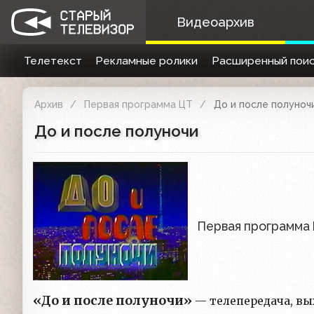
Видеоархив
Телетекст
Рекламные ролики
Расширенный поис
Архив
Первая программа ЦТ
До и после полуноч
До и после полуночи
Первая программа
«До и после полуночи»
— телепередача, вых