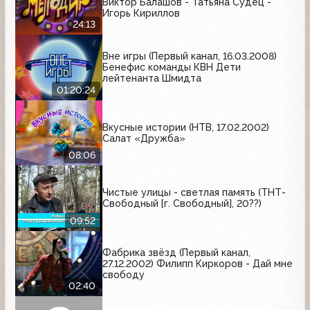
Виктор Балашов - Татьяна Судец -
Игорь Кириллов
24:13
Вне игры (Первый канал, 16.03.2008)
Бенефис команды КВН Дети
лейтенанта Шмидта
01:20:24
Вкусные истории (НТВ, 17.02.2002)
Салат «Дружба»
08:06
Чистые улицы - светлая память (ТНТ-
Свободный [г. Свободный], 20??)
09:52
Фабрика звёзд (Первый канал,
27.12.2002) Филипп Киркоров - Дай мне
свободу
02:40