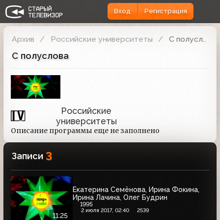
Вход
Регистрация
Архив
Российские университеты
С полуслова
С полуслова
Российские
университеты
Описание программы еще не заполнено
3
Записи
Екатерина Семёнова, Ирина Фокина,
Ирина Лачина, Олег Будрин
1995
2 июля 2017, 02:40
2539
11:25