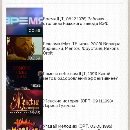
Время (ЦТ, 08.12.1976) Рабочая
столовая Рижского завода ВЭФ
00:56
Реклама (Муз-ТВ, июнь 2003) Bonaqua,
Кириешки, Mentos, Фрустайл, Rexona,
Orbit
02:59
Помоги себе сам (ЦТ, 1991) Какой
метод оздоровления эффективнее?
48:31
Женские истории (ОРТ, 09.11.1998)
Лариса Гузеева
26:05
Угадай мелодию (ОРТ, 03.05.1995)