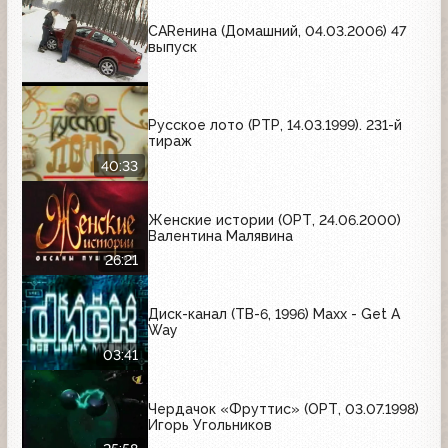
CARенина (Домашний, 04.03.2006) 47
выпуск
Русское лото (РТР, 14.03.1999). 231-й
тираж
40:33
Женские истории (ОРТ, 24.06.2000)
Валентина Малявина
26:21
Диск-канал (ТВ-6, 1996) Maxx - Get A
Way
03:41
Чердачок «Фруттис» (ОРТ, 03.07.1998)
Игорь Угольников