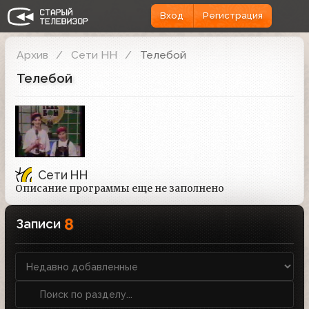
Вход
Регистрация
Архив
Сети НН
Телебой
Телебой
Сети НН
Описание программы еще не заполнено
8
Записи