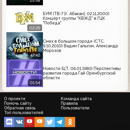
25:58
БУМ (ТВ-7 [г. Абакан], 02.11.2000)
Концерт группы "КВЖД" в ГЦК
"Победа"
02:26
Смех в большом городе (СТС,
9.10.2010) Вадим Галыгин, Александр
Морозов
47:42
Новости (ЦТ, 06.01.1980) Перспективы
развития города Гай Оренбургской
области
01:54
О проекте
Команда сайта
Помочь сайту
Правила
Обратная связь
Пользователи
Топ пользователей