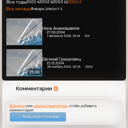
Все годы
2001
2002
2003
2004
4
6
12
2
Все месяцы
Январь
Август
1
1
Нина Ананиашвили
27.08.2004
1 февраля 2026, 18:44
414
Евгений Гришковец
21.01.2004
28 ноября 2020, 22:05
2003
25:56
0
Комментарии
Войдите
или
зарегистрируйтесь
, чтобы добавить
комментарий
Вход через Телеграм