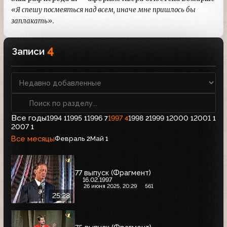
«Я спешу посмеяться над всем, иначе мне пришлось бы
заплакать».
4
Записи
Все годы
1994
1995
1996
1997
1998
1999
2000
2001
1
1
7
4
2
1
1
1
2007
1
Все месяцы
Февраль
Май
2
1
77 выпуск (Фрагмент)
16.02.1997
26 июня 2025, 20:29
561
25:28