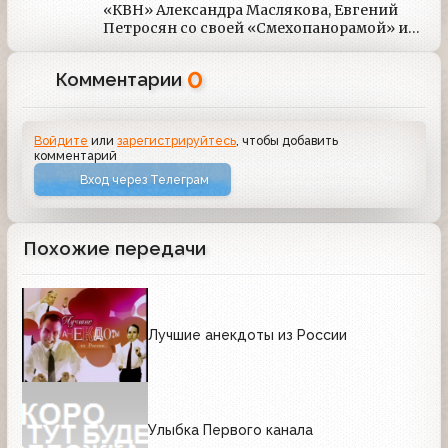
«КВН» Александра Маслякова, Евгений
Петросян со своей «Смехопанорамой» и
«Кривым зеркалом» и Максим Галкин со
своими концертами. Также в те годы
0
Комментарии
иногда в эфире проскальзывали
концерты других известных юмористов.
В начале 2004 года канал покинул Евгений
Петросян.
Войдите
или
зарегистрируйтесь
, чтобы добавить
комментарий
Вход через Телеграм
Похожие передачи
Лучшие анекдоты из России
Улыбка Первого канала