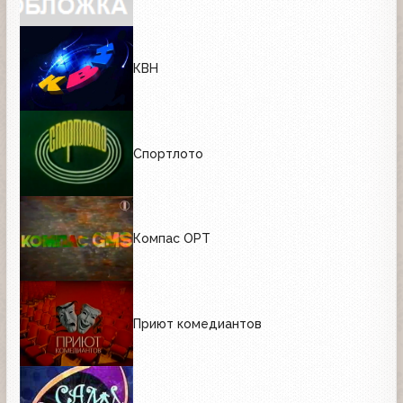
КВН
Спортлото
Компас ОРТ
Приют комедиантов