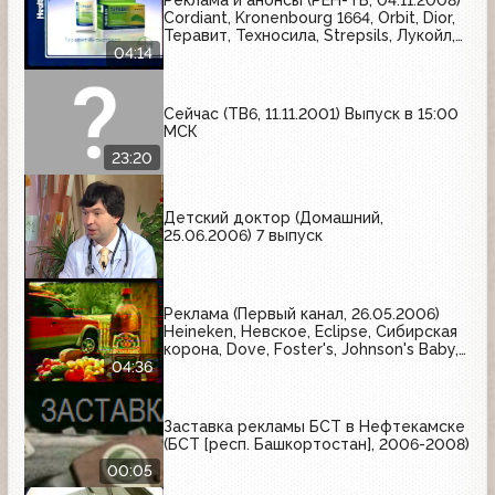
Реклама и анонсы (РЕН-ТВ, 04.11.2008)
Cordiant, Kronenbourg 1664, Orbit, Dior,
Теравит, Техносила, Strepsils, Лукойл,
Балтика, Nokian
04:14
Сейчас (ТВ6, 11.11.2001) Выпуск в 15:00
МСК
23:20
Детский доктор (Домашний,
25.06.2006) 7 выпуск
Реклама (Первый канал, 26.05.2006)
Heineken, Невское, Eclipse, Сибирская
корона, Dove, Foster's, Johnson's Baby,
Bagbier, Tuborg, Amstel, Axe,
04:36
Арсенальное
Заставка рекламы БСТ в Нефтекамске
(БСТ [респ. Башкортостан], 2006-2008)
00:05