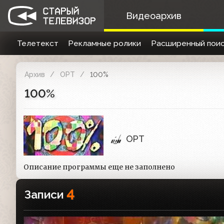
Видеоархив
Телетекст
Рекламные ролики
Расширенный поис
Архив
ОРТ
100%
100%
ОРТ
Описание программы еще не заполнено
4
Записи