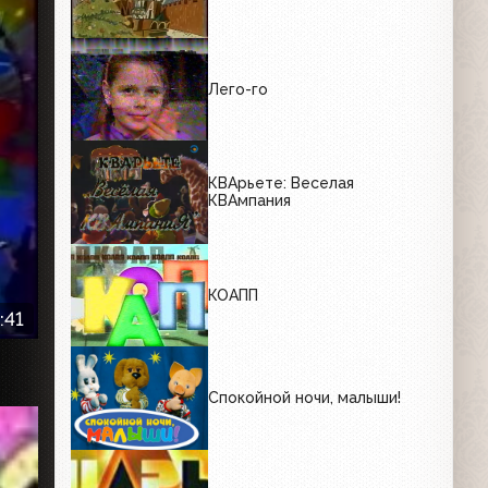
Лего-го
КВАрьете: Веселая
КВАмпания
КОАПП
:41
Спокойной ночи, малыши!