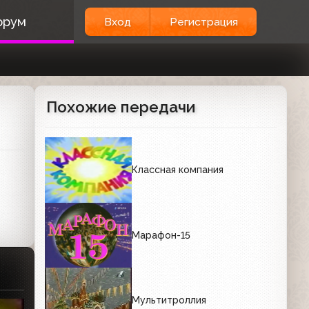
орум
Вход
Регистрация
Похожие передачи
Классная компания
Марафон-15
Мультитроллия