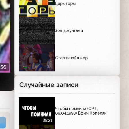
Царь горы
Зов джунглей
Стартинэйджер
:56
Случайные записи
Чтобы помнили (ОРТ,
09.04.1998) Ефим Копелян
35:21