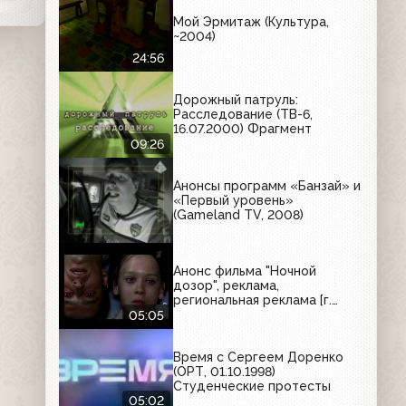
Мой Эрмитаж (Культура,
~2004)
24:56
Дорожный патруль:
Расследование (ТВ-6,
16.07.2000) Фрагмент
09:26
Анонсы программ «Банзай» и
«Первый уровень»
(Gameland TV, 2008)
Анонс фильма "Ночной
дозор", реклама,
региональная реклама [г.
Санкт-Петербург] (Первый
05:05
канал, март 2007) Tuborg,
Garnier, ПИТ, Ile de Beaute,
Время с Сергеем Доренко
Балтимор, Foster's, Толстяк,
(ОРТ, 01.10.1998)
Пятёрочка, Радио Хит,
Студенческие протесты
Компьютерный мир, Ori, Valio
05:02