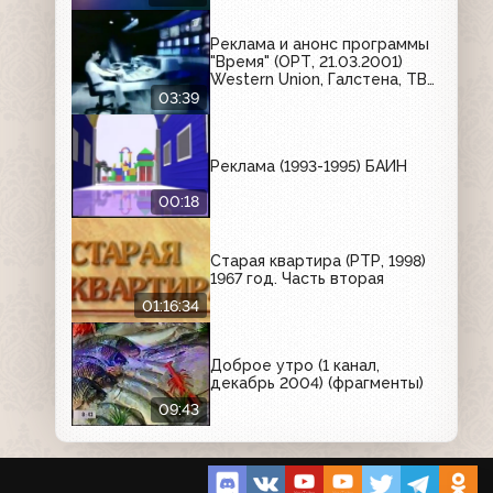
Реклама и анонс программы
"Время" (ОРТ, 21.03.2001)
Western Union, Галстена, ТВ
Бинго Шоу, Тюнс, Биттнер,
03:39
Kodak, Пумпан, Calgon, M&M's,
Indesit, Гентос, Fanta
Реклама (1993-1995) БАИН
00:18
Старая квартира (РТР, 1998)
1967 год. Часть вторая
01:16:34
Доброе утро (1 канал,
декабрь 2004) (фрагменты)
09:43