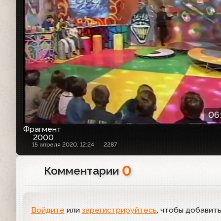
06
Фрагмент
2000
15 апреля 2020, 12:24
2287
0
Комментарии
Войдите
или
зарегистрируйтесь
, чтобы добавит