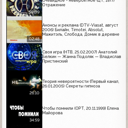
Очевидное - невероятное (ЦТ, 1977)
Отражение
59:09
Анонсы и реклама (DTV-Viasat, август
2006) Билайн, Timotei, Absolut,
Мажитэль, Слобода, Домик в деревне
02:48
Своя игра (НТВ, 25.02.2007) Анатолий
Белкин — Жанна Подоляк — Владислав
Пристинский
Теория невероятности (Первый канал,
26.01.2005) Секреты гипноза
26:10
Чтобы помнили (ОРТ, 20.11.1999) Елена
Майорова
34:59