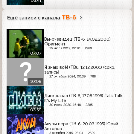
03:41
ТВ-6
Ещё записи с канала
Вы-очевидец (ТВ-6, 14.02.2000)
Фрагмент
25 июля 2019, 22:10
2919
07:07
Я знаю всё! (ТВ6, 12.12.2001) (сокр.
запись)
27 октября 2024, 00:39
788
10:09
Диск-канал (ТВ-6, 17.08.1996) Talk Talk -
It's My Life
30 июля 2020, 16:48
2285
03:59
Акулы пера (ТВ-6, 20.03.1995) Юрий
Антонов
3 октября 2015, 23:04
2529