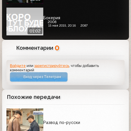
Бокерия
2008
15 мая 2015, 20:16
2087
01:02
0
Комментарии
Войдите
или
зарегистрируйтесь
, чтобы добавить
комментарий
Вход через Телеграм
Похожие передачи
Развод по-русски