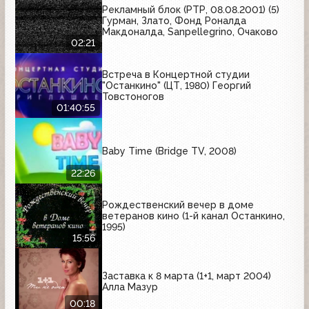
Рекламный блок (РТР, 08.08.2001) (5)
Гурман, Злато, Фонд Роналда
Макдоналда, Sanpellegrino, Очаково
02:21
Встреча в Концертной студии
"Останкино" (ЦТ, 1980) Георгий
Товстоногов
01:40:55
Baby Time (Bridge TV, 2008)
22:26
Рождественский вечер в доме
ветеранов кино (1-й канал Останкино,
1995)
15:56
Заставка к 8 марта (1+1, март 2004)
Алла Мазур
00:18