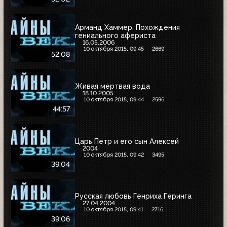
Арманд Хаммер. Похождения
гениального афериста
16.05.2006
10 октября 2015, 09:45
2669
52:08
Живая мертвая вода
18.10.2005
10 октября 2015, 09:44
2596
44:57
Царь Петр и его сын Алексей
2004
10 октября 2015, 09:42
3495
39:04
Русская любовь Генриха Геринга
27.04.2004
10 октября 2015, 09:41
2716
39:06