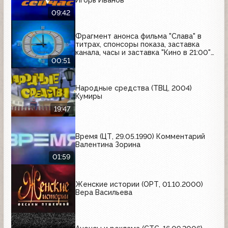
Игорь Иванов
09:42
Фрагмент анонса фильма "Слава" в
титрах, спонсоры показа, заставка
канала, часы и заставка "Кино в 21:00"
(СТС, 27.05.2004)
00:51
Народные средства (ТВЦ, 2004)
Кумиры
19:47
Время (ЦТ, 29.05.1990) Комментарий
Валентина Зорина
01:59
Женские истории (ОРТ, 01.10.2000)
Вера Васильева