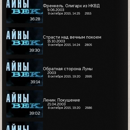
Френкель. Олигарх из НКВД
9.06.2003
9 октября 2015, 14:25
2915
36:28
Страсти над вечным покоем
15.10.2003
9 октября 2015, 14:24
2805
39:30
Обратная сторона Луны
2003
8 октября 2015, 19:20
2695
39:14
Ленин. Покушение
21.04.2003
8 октября 2015, 19:20
2686
39:02