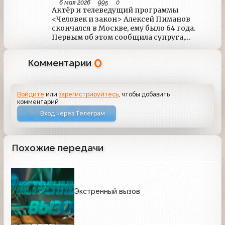
6 мая 2026
995
0
Актёр и телеведущий программы
<Человек и закон> Алексей Пиманов
скончался в Москве, ему было 64 года.
Первым об этом сообщила супруга,
актриса Ольга Погодина. Причина смерти:
Острый инфаркт миокарда.
0
Комментарии
Войдите
или
зарегистрируйтесь
, чтобы добавить
комментарий
Вход через Телеграм
Похожие передачи
Экстренный вызов