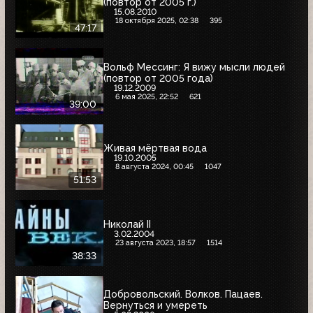
(повтор от 2005 г.)
15.08.2010
18 октября 2025, 02:38
395
47:17
Вольф Мессинг: Я вижу мысли людей
(повтор от 2005 года)
19.12.2009
6 мая 2025, 22:52
621
39:00
Живая мёртвая вода
19.10.2005
8 августа 2024, 00:45
1047
51:53
Николай II
3.02.2004
23 августа 2023, 18:57
1514
38:33
Добровольский. Волков. Пацаев.
Вернуться и умереть