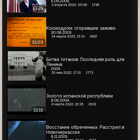
5.09.2006
2 апреля 2023, 00:58
1748
51:29
Космодром: сгоревшие заживо
30.08.2005
24 марта 2023, 21:14
1692
51:03
Битва титанов. Последняя роль для
Ленина
2005
25 мая 2022, 17:51
1773
Золото испанской республики
8.06.2004
8 марта 2022, 22:25
2103
13:15
Восстание обреченных. Расстрел в
Новочеркасске
8.11.2005