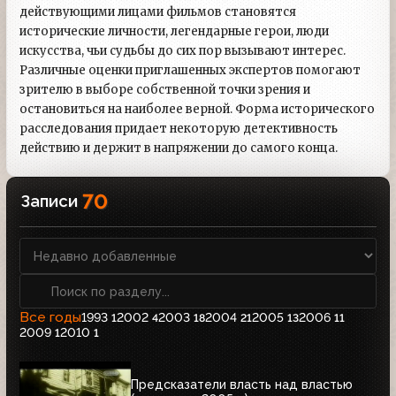
действующими лицами фильмов становятся
исторические личности, легендарные герои, люди
искусства, чьи судьбы до сих пор вызывают интерес.
Различные оценки приглашенных экспертов помогают
зрителю в выборе собственной точки зрения и
остановиться на наиболее верной. Форма исторического
расследования придает некоторую детективность
действию и держит в напряжении до самого конца.
70
Записи
Все годы
1993
2002
2003
2004
2005
2006
1
4
18
21
13
11
2009
2010
1
1
Предсказатели власть над властью