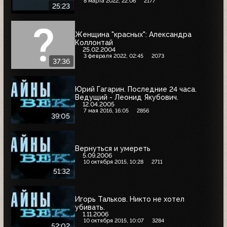
8 марта 2022, 22:06
2177
25:23
Женщина "красных": Александра
Коллонтай
25.02.2004
3 февраля 2022, 02:45
2073
37:36
Юрий Гагарин. Последние 24 часа.
Ведущий - Леонид Якубович.
12.04.2005
7 мая 2016, 16:05
2856
39:05
Вернуться и умереть
5.09.2006
10 октября 2015, 10:28
2711
51:32
Игорь Тальков. Никто не хотел
убивать.
1.11.2006
10 октября 2015, 10:07
3284
52:02