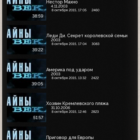
Нестор Махно
4.11.2003
8 октября 2015, 17:05
2460
38:59
Леди Ди. Секрет королевской семьи
2003
8 октября 2015, 17:04
3083
39:22
Америка под ударом
2003
8 октября 2015, 13:32
2422
39:05
Хозяин Кремлевского пляжа
31.10.2006
8 октября 2015, 12:46
2823
51:57
Приговор для Европы