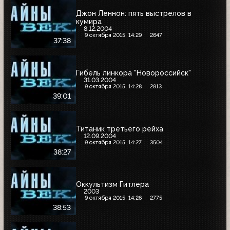
Джон Леннон: пять выстрелов в
кумира
8.12.2004
9 октября 2015, 14:29
2647
37:38
Гибель линкора "Новороссийск"
31.03.2004
9 октября 2015, 14:28
2813
39:01
Титаник третьего рейха
12.09.2004
9 октября 2015, 14:27
3504
38:27
Оккультизм Гитлера
2003
9 октября 2015, 14:26
2775
38:53