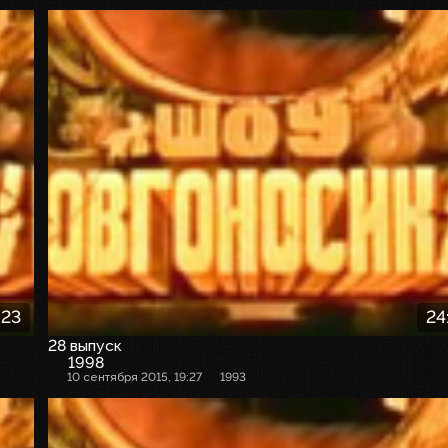
:23
24
28 выпуск
1998
10 сентября 2015, 19:27
1993