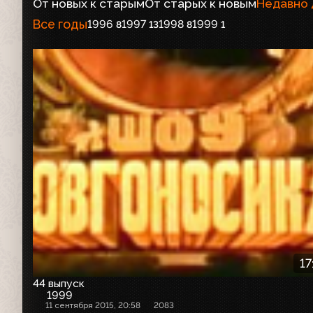
От новых к старым
От старых к новым
Недавно
Все годы
1996
1997
1998
1999
8
13
8
1
17
44 выпуск
1999
11 сентября 2015, 20:58
2083