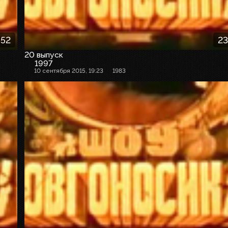
:52
23
20 выпуск
1997
10 сентября 2015, 19:23
1983