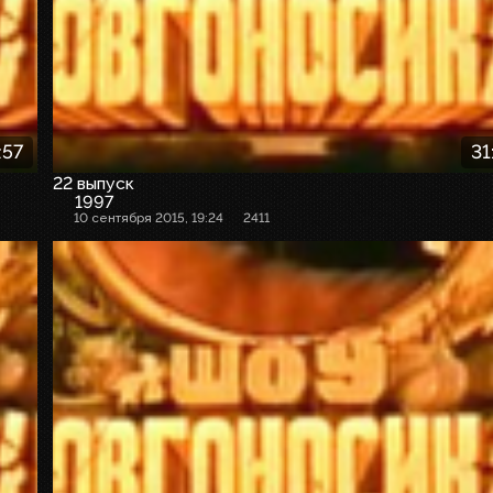
:57
31
22 выпуск
1997
10 сентября 2015, 19:24
2411