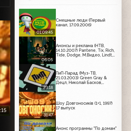
Смешные люди (Первый
канал, 17.09.2006)
01:09:45
Анонсы и реклама (НТВ,
14.10.2007) Pantene, Tix, Rich,
Tide, Dodge, М.Видео, Lindt,
Uaz, РСА, Международный
06:05
московский банк, Бизнес
Меню
ПиП-Парад (Муз-ТВ,
21.03.2003) Green Gray &
Децл, Николай Басков,
Юрашик, Маша Распутина, 20
23:18
000 зажигалок
Шоу Довгоносиків (1+1, 1997)
17 выпуск
:15
31:47
Анонс программы "По домам"