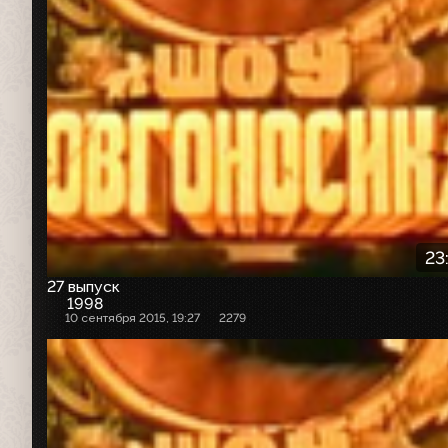
23
27 выпуск
1998
10 сентября 2015, 19:27
2279