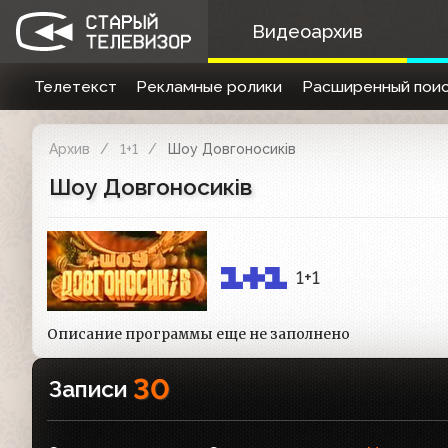
Видеоархив
Телетекст
Рекламные ролики
Расширенный поис
Архив
1+1
Шоу Довгоносиків
Шоу Довгоносиків
1+1
Описание программы еще не заполнено
30
Записи