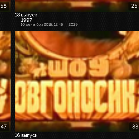
:58
25
18 выпуск
1997
10 сентября 2015, 12:45
2029
:47
33
16 выпуск