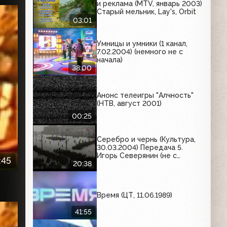
и реклама (MTV, январь 2003)
Старый мельник, Lay's, Orbit
03:01
Умницы и умники (1 канал,
7.02.2004) (немного не с
начала)
38:00
Анонс телеигры "Алчность"
(НТВ, август 2001)
00:25
Серебро и чернь (Культура,
30.03.2004) Передача 5.
Игорь Северянин (не с
:45
начала)
20:38
Время (ЦТ, 11.06.1989)
41:55