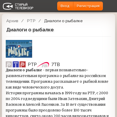
Вход
Регистрация
Архив
РТР
Диалоги о рыбалке
Диалоги о рыбалке
РТР
7ТВ
Диалоги о рыбалке
- первая познавательно-
развлекательная программа о рыбалке на российском
телевидении. Программа рассказывает о рыбной ловле
как виде человеческого досуга.
История программы началась в 1999 году на РТР, с 2000
по 2004 год ведущими были Иван Затевахин, Дмитрий
Васюков и Алексей Лысенков. За 10 лет существования
программы было преодолено более 100 тысяч
километров, снято около 200 часов видеоматериалов и