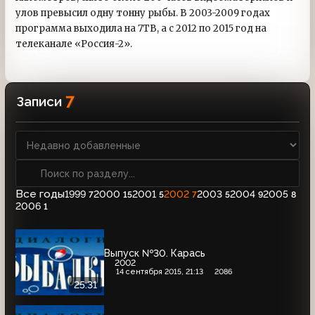
улов превысил одну тонну рыбы. В 2003-2009 годах
программа выходила на 7ТВ, а с 2012 по 2015 год на
телеканале «Россия-2».
7
Записи
Все годы
1999
2000
2001
2002
2003
2004
2005
7
15
5
7
5
9
8
2006
1
Выпуск №30. Карась
2002
14 сентября 2015, 21:13
2086
25:31