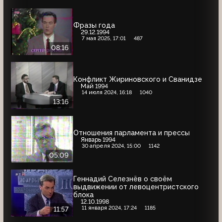
Фразы года
29.12.1994
7 мая 2025, 17:01
487
08:16
Конфликт Жириновского и Сванидзе
Май 1994
14 июля 2024, 16:18
1040
13:16
Отношения парламента и прессы
Январь 1994
30 апреля 2024, 15:00
1142
05:09
Геннадий Селезнёв о своём
выдвижении от левоцентристского
блока
12.10.1998
11 января 2024, 17:24
1185
11:57