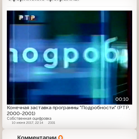
телекомпании намерены в новом году
необычайно широко представить
Заставка
зарубежное и отечественное кино.Конец
уходящего года был полон
захватывающих событий вокруг и около
отечественного ТВ.
00:10
Конечная заставка программы "Подробности" (РТР,
2000-2001)
Собственная оцифровка
10 июня 2017, 22:14
2331
0
Комментарии