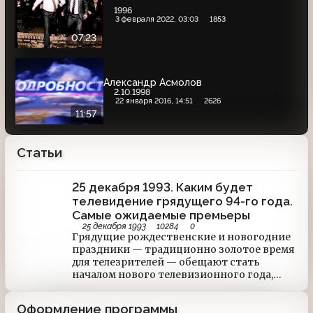
1996
3 февраля 2022, 03:03
1853
07:23
Александр Асмолов
2.10.1998
22 января 2016, 14:51
2626
11:57
Статьи
25 декабря 1993. Каким будет
телевидение грядущего 94-го года.
Самые ожидаемые премьеры
25 декабря 1993
10284
0
Грядущие рождественские и новогодние
праздники — традиционно золотое время
для телезрителей — обещают стать
началом нового телевизионного года,
неблагоприятного для политических
программ и весьма благоприятного для
Оформление программы
программ развлекательных. И все