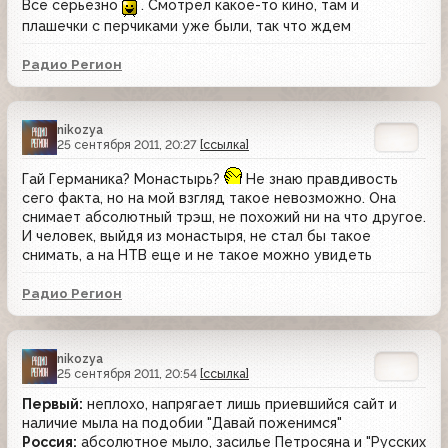
Все серьезно
. Смотрел какое-то кино, там и
плашечки с перчиками уже были, так что ждем
Радио Регион
nikozya
25 сентября 2011, 20:27
[ссылка]
Гай Германика? Монастырь?
Не знаю правдивость
сего факта, но на мой взгляд такое невозможно. Она
снимает абсолютный трэш, не похожий ни на что другое.
И человек, выйдя из монастыря, не стал бы такое
снимать, а на НТВ еще и не такое можно увидеть
Радио Регион
nikozya
25 сентября 2011, 20:54
[ссылка]
Первый:
неплохо, напрягает лишь приевшийся сайт и
наличие мыла на подобии "Давай поженимся"
Россия:
абсолютное мыло, засилье Петросяна и "Русских