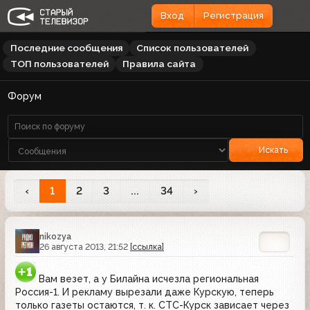
Вход
Регистрация
Последние сообщения
Список пользователей
ТОП пользователей
Правила сайта
Форум
Искать
‹
1
2
3
...
34
›
nikozya
26 августа 2013, 21:52
[ссылка]
Вам везет, а у Билайна исчезла региональная
Россия-1. И рекламу вырезали даже Курскую, теперь
только газеты остаются, т. к. СТС-Курск зависает через