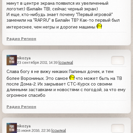
минут в центре экрана появился их увеличенный
логотип:) (Билайн ТВ), сейчас черный экран:)
И еще, кто-нибудь знает почему "Первый игровой"
заменили на "RAP.RU" в Билайн ТВ? Как-то первый был
интереснее, чем негры и дорогие машины
Радио Регион
nikozya
23 сентября 2011, 14:39
[ссылка]
Слава богу я не вижу никаких Папиных дочек, и тем
более Ворониных. Это самое
что может быть на ТВ
после Дома-2. Их закрывает СТС-Курск со своими
длинными заставками и новостями с погодой, за что ему
огромное спасибо
Радио Регион
nikozya
15 июня 2016, 22:36
[ссылка]