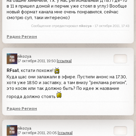
на башне химичили, т.к. у нас региональный ДТВ:) Где-то
в 11 я пришел домой и перчик уже стоял в углу:) Вообще
новый формат канала мне очень понравился, сейчас
смотрю суп, таки интересно;)
Сообщение отредактировал
nikozya
- 17 октября 2011, 17:43
Радио Регион
nikozya
17 октября 2011, 19:50
[ссылка]
RFsat
, кстати похоже!
Куда щас они залажали в эфире. Пустили анонс на 17:30,
хотя уже 18:50 и заставку, а там внизу "реклама регион",
это косяк или так должно быть? По идее ж название
города должно стоять
Радио Регион
nikozya
17 октября 2011, 20:05
[ссылка]