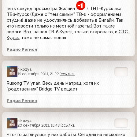
пять секунд просмотра (Билайн
), ТНТ-Курск ака
ТВ6-Курск (Даже с "тем самым" ТВ-6 - оформлением
студии) даже не удосужились добавить в Билайн. Так
что новости только из местной газеты:) Вот такие
пироги.
Вот
, нашел ТВ-6 Курск, только старовато, и
СТС-
Курск
, тоже не самая новая
Радио Регион
nikozya
19 сентября 2011, 21:22
[ссылка]
Rusong TV упал. Весь день матрац, хотя их
"родственник" Bridge TV вещает
Радио Регион
nikozya
20 сентября 2011, 15:43
[ссылка]
Что-то затянулись у них работы. Сегодня на несколько