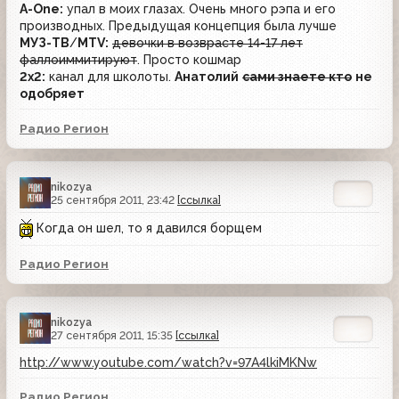
A-One:
упал в моих глазах. Очень много рэпа и его
производных. Предыдущая концепция была лучше
МУЗ-ТВ
/
MTV:
девочки в возврасте 14-17 лет
фаллоиммитируют
. Просто кошмар
2x2:
канал для школоты.
Анатолий
сами знаете кто
не
одобряет
Радио Регион
nikozya
25 сентября 2011, 23:42
[ссылка]
Когда он шел, то я давился борщем
Радио Регион
nikozya
27 сентября 2011, 15:35
[ссылка]
http://www.youtube.com/watch?v=97A4lkiMKNw
Радио Регион