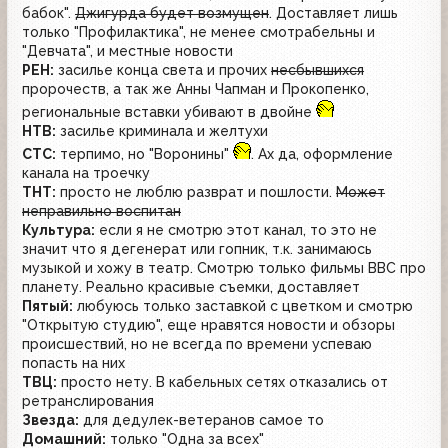
бабок".
Джигурда будет возмущен
. Доставляет лишь
только "Профилактика", не менее смотрабельны и
"Девчата", и местные новости
РЕН:
засилье конца света и прочих
несбывшихся
пророчеств, а так же Анны Чапман и Прокопенко,
региональные вставки убивают в двойне
НТВ:
засилье криминала и желтухи
СТС:
терпимо, но "Воронины"
. Ах да, оформление
канала на троечку
ТНТ:
просто не люблю разврат и пошлости.
Может
неправильно воспитан
Культура:
если я не смотрю этот канал, то это не
значит что я дегенерат или гопник, т.к. занимаюсь
музыкой и хожу в театр. Смотрю только фильмы BBC про
планету. Реально красивые съемки, доставляет
Пятый:
любуюсь только заставкой с цветком и смотрю
"Открытую студию", еще нравятся новости и обзоры
происшествий, но не всегда по времени успеваю
попасть на них
ТВЦ:
просто нету. В кабельных сетях отказались от
ретранслирования
Звезда:
для дедулек-ветеранов самое то
Домашний:
только "Одна за всех"