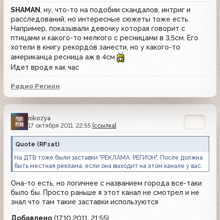
SHAMAN
, ну, что-то на подобии скандалов, интриг и
расследований, но интересные сюжеты тоже есть.
Например, показывали девочку которая говорит с
птицами и какого-то мелкого с ресницами в 3,5см. Его
хотели в книгу рекордов занести, но у какого-то
американца ресница аж в 4см
Идет вроде как час
Радио Регион
nikozya
17 октября 2011, 22:55
[ссылка]
Quote
(
RFsat
)
На ДТВ тоже были заставки "РЕКЛАМА. РЕГИОН". После должна
быть местная реклама, если она выходит на этом канале у вас.
Она-то есть, но логичнее с названием города все-таки
было бы. Просто раньше я этот канал не смотрел и не
знал что там такие заставки используются
Добавлено
(17.10.2011, 21:55)