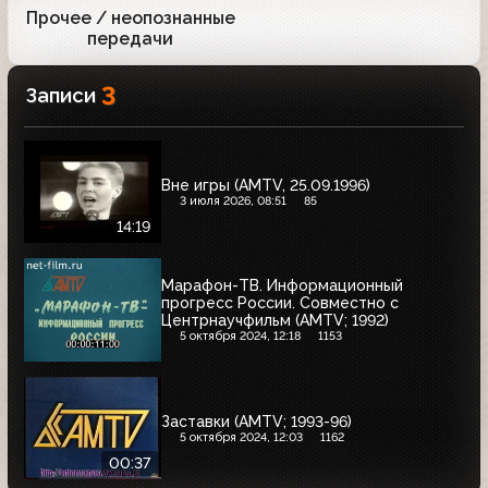
Прочее / неопознанные
1
передачи
3
Записи
Вне игры (AMTV, 25.09.1996)
3 июля 2026, 08:51
85
14:19
Марафон-ТВ. Информационный
прогресс России. Совместно с
Центрнаучфильм (AMTV; 1992)
5 октября 2024, 12:18
1153
Заставки (AMTV; 1993-96)
5 октября 2024, 12:03
1162
00:37