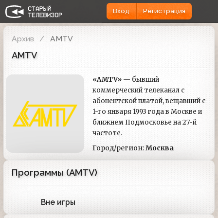
Вход
Регистрация
Архив
AMTV
AMTV
«AMTV»
— бывший
коммерческий телеканал с
абонентской платой, вещавший с
1-го января 1993 года в Москве и
ближнем Подмосковье на 27-й
частоте.
Город/регион:
Москва
Программы (AMTV)
Вне игры
1