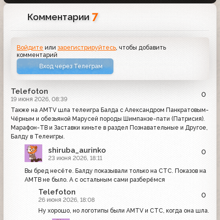
7
Комментарии
Войдите
или
зарегистрируйтесь
, чтобы добавить
комментарий
Вход через Телеграм
Telefoton
0
19 июня 2026, 08:39
Также на AMTV шла телеигра Балда с Александром Панкратовым-
Чёрным и обезьяной Марусей породы Шимпанзе-пати (Патрисия).
Марафон-ТВ и Заставки киньте в раздел Познавательные и Другое,
Балду в Телеигры.
shiruba_aurinko
0
23 июня 2026, 18:11
Вы бред несёте. Балду показывали только на СТС. Показов на
АМТВ не было. А с остальным сами разберёмся
Telefoton
0
26 июня 2026, 18:08
Ну хорошо, но логотипы были AMTV и СТС, когда она шла.