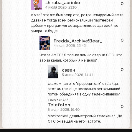
shiruba_aurinko
0
4 июля 2026, 21:10
и что? это же был эфир стс, ретранслируемый амтв.
давайте тогда всем региональным партнёрам
добавим программы федеральных вещателей. вот
умора то будет
0
Freddy_Archive!Bear_
4 июля 2026, 22:42
Что за АМТВ? Я только помню старый СТС. Что
это за канал, который я не знаю?
0
савен
5 июля 2026, 14:41
скажем так это "прородитель" стс'а (да,
этот амтв и еще несколько рег компаний
потом объединят в одну телекомпанию/
телеканал)
Telefoton
0
5 июля 2026, 16:40
Московский дециметровый телеканал. До
СТС он вещал на его частоте.