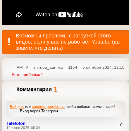
Возможны проблемы с загрузкой этого
видео, если у вас не работает Youtube (вы
знаете, что делать)
AMTV
shiruba_aurinko
1154
5 октября 2024, 12:18
Есть проблема?
1
Комментарии
Войдите
или
зарегистрируйтесь
, чтобы добавить
комментарий
Вход через Телеграм