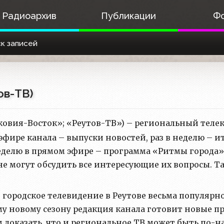
Радиоархив
Публикации
Ф
к записей
ов-ТВ)
овия-Восток»; «Реутов-ТВ») – региональный телека
 эфире канала – выпуски новостей, раз в неделю – 
еделю в прямом эфире – программа «Ритмы города»,
не могут обсудить все интересующие их вопросы. 
 городское телевидение в Реутове весьма популярн
му новому сезону редакция канала готовит новые п
м доказать, что и региональное ТВ может быть по