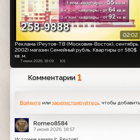
02:02
Реклама (Реутов-ТВ (Московия-Восток), сентябрь
2002) магазин Семейный рубль, Квартиры от 580$
кв. м.
7 июня 2026, 19:09
101
1
Комментарии
Войдите
или
зарегистрируйтесь
, чтобы добавит
Romeo8584
7 июня 2026, 18:57
Источник канала (г. Реутов)