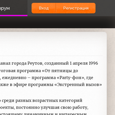
орум
Вход
Регистрация
нал города Реутов, созданный 1 апреля 1996
итоговая программа «От пятницы до
 ежедневно – программа «Party-фон», где
Также в эфире программы «Экстренный вызов»
о среди разных возрастных категорий
роекты, постоянно улучшая свою работу,
-настоящему динамичным и интересным.