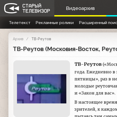
Видеоархив
Телетекст
Рекламные ролики
Расширенный поис
Архив
ТВ-Реутов
ТВ-Реутов (Московия-Восток, Реут
ТВ-Реутов
(«Моск
года. Ежедневно в
пятницы», раз в н
молодые реутовча
и «Закон для вас».
В настоящее время
зрителей, к каждо
пытаясь тем самы