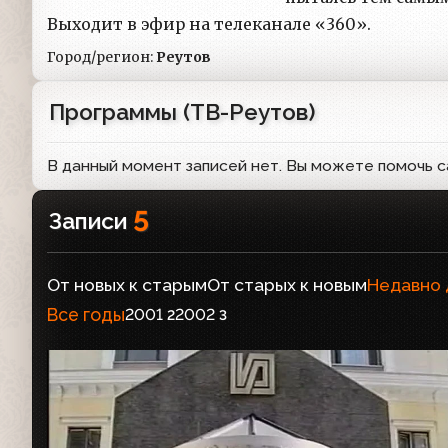
Выходит в эфир на телеканале «360».
Город/регион:
Реутов
Программы (ТВ-Реутов)
В данный момент записей нет. Вы можете помочь с
5
Записи
От новых к старым
От старых к новым
Недавно
Все годы
2001
2002
2
3