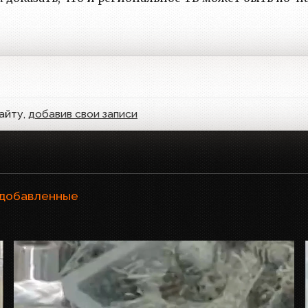
айту,
добавив свои записи
 добавленные