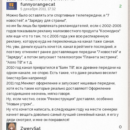
funnyorangecat
2
5 декабря 2011, 17:32
Можно было оставлять эти спортивные телепередачи, и "7
новостей", и "Зарядку для страны!",
но им бы лишь бы привлекать рекламодателей, если с 2002-2005
годов показывали рекламу малоизвестного продукта "Космодиск"
или еще что то там, то с 2005 года уже всю распиаренную
рекламу, которую куда не переключишь на канал таже самая.
Но, увы, деньги кушать хочется, канал в рейтинге последний, и
поэтому отменяет ранее доставляющие передачи "7 новостей" и
"Зарядку", а потом запускает телелохотрон "Планета экстрима",
"Алло ТВ" и т.д.
2010 год канал превратился в "Баян ТВ", все древние передачи на
одном канале, не спорю. Есть такие, что даже реально веселит
(мистер Бин например)
2011 год Меняют оформление и запускают нишевые передачи,
хотя есть такие которые реально доставляют! Оформление
сегодняшнее неочень, мягко говоря.
Ну, если честно, сезон "Реконструкция" доставлял, особенно
"Новым утром"...
Ну что хочется написать, в следующем году на месте семерки
начнет вещать довольно самый лучший семейный канал, я его у
дяди смотрел, и мне он понравился!
0
ZwerySat