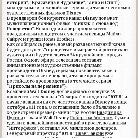
истории
", "
Красавица и Чудовище
", "
Лило и Стич
"),
молодежные и комедийные сериалы, а также несколько
художественных фильмов
Disney
.
В преддверии боя курантов канал
Disney
покажет
мультипликационный фильм "
Микки: И снова под
Рождество
". Новогодний эфир продолжится
праздничным концертом с участием певицы
Майли
Сайрус
и группы
Jonas Brothers
.
Как сообщалось ранее, новый развлекательный канал
будет доступен 75 процентам измеряемой российской
аудитории и будет вещать в 54 крупнейших городах
России. Основу эфира телеканала составят
анимационные и художественные фильмы
производства
Disney
, сериалы, познавательные и
развлекательные передачи, а также программы
российского производства (в том числе сериал
"
Приколы на переменке
").
Компания
Walt Disney
договорилась о покупке 49
процентов телеканала "
Семерка
" у холдинга "
ЮТВ
" и
начале вещания на его частотах канала
Disney
в конце
октября 2011 года. О соглашении было объявлено в
ходе встречи премьер-министра России
Владимира
Путина
с главой
Walt Disney
Робертом Айгером
. Сумма
сделки и дальнейших инвестиций в проект, по данным
"Интерфакса", составил 300 миллионов долларов.
Генеральный директор "
ЮТВ
"
Иван Таврин
уже