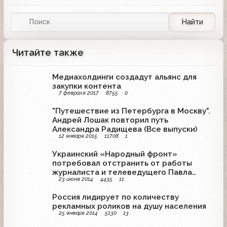
Найти
Читайте также
Медиахолдинги создадут альянс для
закупки контента
7 февраля 2017
8755
0
"Путешествие из Петербурга в Москву".
Андрей Лошак повторил путь
Александра Радищева (Все выпуски)
12 января 2015
11708
1
Украинский «Народный фронт»
потребовал отстранить от работы
журналиста и телеведущего Павла
23 июня 2014
4435
11
Шеремета
Россия лидирует по количеству
рекламных роликов на душу населения
25 января 2014
5130
13