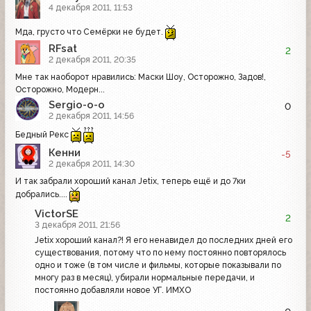
4 декабря 2011, 11:53
Мда, грусто что Семёрки не будет.
RFsat
2
2 декабря 2011, 20:35
Мне так наоборот нравились: Маски Шоу, Осторожно, Задов!,
Осторожно, Модерн...
Sergio-o-o
0
2 декабря 2011, 14:56
Бедный Рекс
Кенни
-5
2 декабря 2011, 14:30
И так забрали хороший канал Jetix, теперь ещё и до 7ки
добрались....
VictorSE
2
3 декабря 2011, 21:56
Jetix хороший канал?! Я его ненавидел до последних дней его
существования, потому что по нему постоянно повторялось
одно и тоже (в том числе и фильмы, которые показывали по
многу раз в месяц), убирали нормальные передачи, и
постоянно добавляли новое УГ. ИМХО