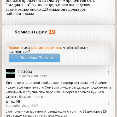
пытался продать
Walt Disney
49 процентов ООО
"
Медиа-1 ТВ
" в 2008 году, однако ФАС сделку
стоимостью около 223 миллиона долларов
заблокировала.
19
Комментарии
Войдите
или
зарегистрируйтесь
, чтобы добавить
комментарий
Вход через Телеграм
LG1994
1
21 июля 2018, 23:12
Лично, по мне дисней вообще хрень в эфирном вещании! И зачем
нужен ещё один вместо Семёрки, лучше бы дальше продолжали в
кабельном и спутниковой версии!)) Семёрка и то была лучше!))
Сказать больше нечего...
dima96
1
6 декабря 2011, 16:07
уже появились заставки оповещающие о том что 31 декабря в 12-
00 начнёт вещание Disney вместо 7-ки