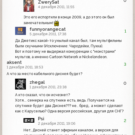
0
ZwerySat
4 декабря 2011, 11:55
Это его испортили в конце 2009, а до этого он был
замечательным!
funnyorangecat
1
5 декабря 2011, 17:38
Да Джетикс какой-то унылый канал был, там мультфильмы
были скучными (Исключение: Чародейки, Пукка).
Вот и поэтому не выдержал конкуренции с "монстрами"
мультов, а именно Cartoon Network и Nickelondeon.
aksent
3
1 декабря 2011, 18:53
А что за место кабельного диснея будет?
zhegal
0
1 декабря 2011, 23:38
А кто сказал, что он исчезнет?
Хотя... семерка на спутнике есть, ведь. Получается на
спутнике будет два Диснея??? не.. бред.. а может сделают
как с Каруселью? Одна версия российская, другая для СНГ?
Psi
2
2 декабря 2011, 19:06
Нет, Дисней станет эфирным каналом, а версия для