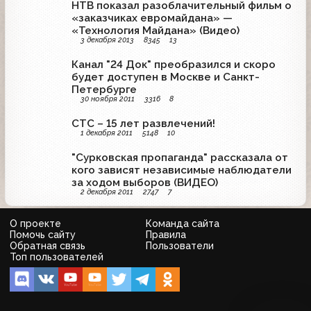
НТВ показал разоблачительный фильм о
«заказчиках евромайдана» —
«Технология Майдана» (Видео)
3 декабря 2013
8345
13
Канал "24 Док" преобразился и скоро
будет доступен в Москве и Санкт-
Петербурге
30 ноября 2011
3316
8
СТС – 15 лет развлечений!
1 декабря 2011
5148
10
"Сурковская пропаганда" рассказала от
кого зависят независимые наблюдатели
за ходом выборов (ВИДЕО)
2 декабря 2011
2747
7
О проекте
Команда сайта
Помочь сайту
Правила
Обратная связь
Пользователи
Топ пользователей