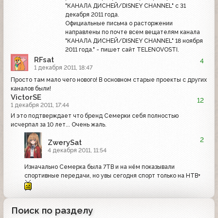
"КАНАЛА ДИСНЕЙ/DISNEY CHANNEL" с 31
декабря 2011 года.
Официальные письма о расторжении
направлены по почте всем вещателям канала
"КАНАЛА ДИСНЕЙ/DISNEY CHANNEL" 18 ноября
2011 года." - пишет сайт TELENOVOSTI.
RFsat
4
1 декабря 2011, 18:47
Просто там мало чего нового! В основном старые проекты с других
каналов были!
VictorSE
12
1 декабря 2011, 17:44
И это подтверждает что бренд Семерки себя полностью
исчерпал за 10 лет... Очень жаль.
2
ZwerySat
4 декабря 2011, 11:54
Изначально Семерка была 7ТВ и на нём показывали
спортивные передачи, но увы сегодня спорт только на НТВ+
Поиск по разделу