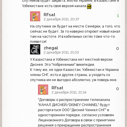
спутников будет закрыта, ибо на Украине, в Казахстане и
Узбекистане есть своя версия канала
RFsat
1
2 декабря 2011, 20:37
На спутнике он будет на месте Семёрки, а того, что
сейчас не будет. За то наверно откроют новый канал
там на частоте. И в кабельных сетях тоже что-то
появится!
zhegal
0
2 декабря 2011, 21:03
У Казахстана и Узбекистана нет местной версии
Диснея. Это "побрехеньки" википедии.
К тому же, не одни Казахстан, Узбекистан и Украина
члены СНГ, есть и другие страны, а уходить со
спутника им не выгодно абсолютно, уж поверь мне.
RFsat
0
2 декабря 2011, 21:34
"Договоры о распространении телеканала
"КАНАЛ ДИСНЕЙ/DISNEY CHANNEL" будут
расторгаться ООО "Дисней Чэннел СНГ" в
одностороннем порядке, согласно условиям
Лицензионного Договора в связи с принятием
решения о прекращении распространения