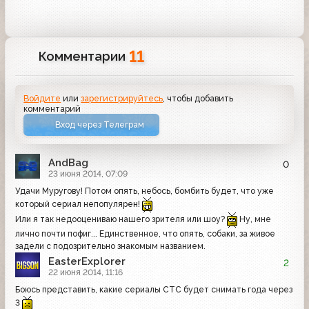
11
Комментарии
Войдите
или
зарегистрируйтесь
, чтобы добавить
комментарий
Вход через Телеграм
AndBag
0
23 июня 2014, 07:09
Удачи Муругову! Потом опять, небось, бомбить будет, что уже
который сериал непопулярен!
Или я так недооцениваю нашего зрителя или шоу?
Ну, мне
лично почти пофиг... Единственное, что опять, собаки, за живое
задели с подозрительно знакомым названием.
EasterExplorer
2
22 июня 2014, 11:16
Боюсь представить, какие сериалы СТС будет снимать года через
3