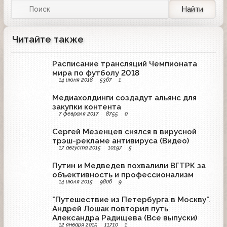
Найти
Читайте также
Расписание трансляций Чемпионата
мира по футболу 2018
14 июня 2018
5367
1
Медиахолдинги создадут альянс для
закупки контента
7 февраля 2017
8755
0
Сергей Мезенцев снялся в вирусной
трэш-рекламе антивируса (Видео)
17 августа 2015
10197
5
Путин и Медведев похвалили ВГТРК за
объективность и профессионализм
14 июля 2015
9806
9
"Путешествие из Петербурга в Москву".
Андрей Лошак повторил путь
Александра Радищева (Все выпуски)
12 января 2015
11710
1