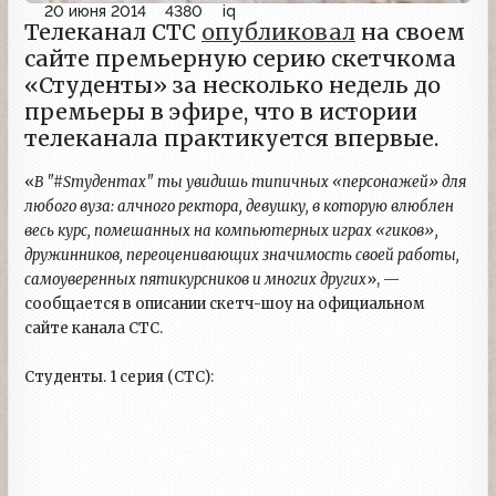
20 июня 2014
4380
iq
Телеканал СТС
опубликовал
на своем
сайте премьерную серию скетчкома
«Студенты» за несколько недель до
премьеры в эфире, что в истории
телеканала практикуется впервые.
«
В "#Sтудентах" ты увидишь типичных «персонажей» для
любого вуза: алчного ректора, девушку, в которую влюблен
весь курс, помешанных на компьютерных играх «гиков»,
дружинников, переоценивающих значимость своей работы,
самоуверенных пятикурсников и многих других
», —
сообщается в описании скетч-шоу на официальном
сайте канала СТС.
Студенты. 1 серия (СТС):