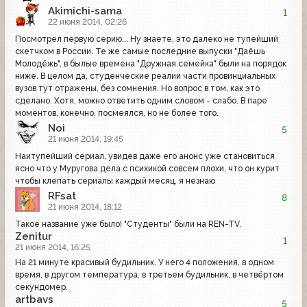
Akimichi-sama
1
22 июня 2014, 02:26
Посмотрел первую серию... Ну знаете, это далеко не тупейший
скетчком в России. Те же самые последние выпуски "Даёшь
Молодёжь", в былые времена "Дружная семейка" были на порядок
ниже. В целом да, студенческие реалии части провинциальных
вузов тут отражены, без сомнения. Но вопрос в том, как это
сделано. Хотя, можно ответить одним словом - слабо. В паре
моментов, конечно, посмеялся, но не более того.
Noi
5
21 июня 2014, 19:45
Наитупейший сериал, увидев даже его анонс уже становиться
ясно что у Муругова дела с психикой совсем плохи, что он курит
чтобы клепать сериалы каждый месяц, я незнаю
RFsat
8
21 июня 2014, 18:12
Такое название уже было! "Студенты" были на REN-TV.
Zenitur
1
21 июня 2014, 16:25
На 21 минуте красивый будильник. У него 4 положения, в одном
время, в другом температура, в третьем будильник, в четвёртом
секундомер.
artbavs
5