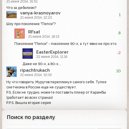
21 июня 2014, 15:51
Что за дебилизм?
vanya-krasnoyarov
1
21 июня 2014, 12:23
Шоу про поколение "Пепси"?
RFsat
8
21 июня 2014, 18:13
Поколение "Пепси" - поколение 90-х, а тут явно не про это.
EasterExplorer
-2
22 июня 2014, 11:16
Даже не 90-х, а 80-х...
ripachtrukach
10
21 июня 2014, 10:19
Ну что говорить: Муругов переплюнул самого себя. Тупее
скетчкома в России еще не существует.
P.S. Если не трудно, можете поставить плеер от Карамбы
(работает во всех странах)
P.P.S. Вышла вторая серия
Поиск по разделу