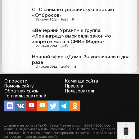
СТС снимает российскую версию
«Отбросов»
21 июня 2014
8411
8
«Вечерний Ургант» и группа
«Ленинград» высмеяли закон «о
запрете мата в СМИ» (Видео)
22 июня 2014
5184
5
Ночной эфир «Дома-2» увеличили в два
раза
23 июня 2014
4909
31
О проекте
Команда сайта
Помочь сайту
Правила
Обратная связь
Пользователи
Топ пользователей
Дизайн и верстка сайта © «Старый телевизор»; 2008 - 2026 Все
аудио- и видеоматериалы, размещённые на сайте, принадлежат
их владельцам. Нахождение материалов на сайте не оспаривает
авторские права их создателей.