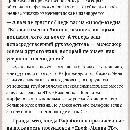
провозгласил преемственность курса, который
обозначил Рафаэль Акопов. В части телеблока «Проф-
Медиа» никаких изменений пока не планируется.
— А вам не грустно? Ведь вас на «Проф-Медиа
ТВ» звал именно Акопов, человек, который
понимал, чего он хочет. А теперь ваш
непосредственный руководитель — менеджер
совсем другого типа, который не знает, как
устроено телевидение?
— Мужчины не плачут — мужчины огорчаются. Конечно,
мне грустно от того, что Раф покинул этот бизнес. Меня
с ним связывали не только деловые, но и дружеские
отношения, глубокая человеческая симпатия. Мы вместе
запускали еще на НТВ «Намедни» с Леонидом
Парфеновым. С Акоповым и с Борисом Йорданом. Это
большой кусок жизни. Но у меня есть его телефон, если я
захочу поболтать, я знаю, где его найти.
— Правда, что, когда Раф Акопов пригласил вас
на должность президента «Проф-Медиа ТВ»,