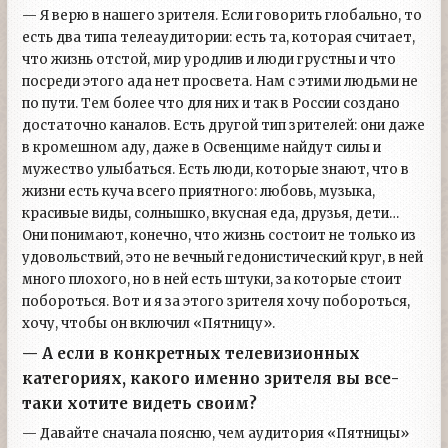
— Я верю в нашего зрителя. Если говорить глобально, то
есть два типа телеаудитории: есть та, которая считает,
что жизнь отстой, мир уродлив и люди грустны и что
посреди этого ада нет просвета. Нам с этими людьми не
по пути. Тем более что для них и так в России создано
достаточно каналов. Есть другой тип зрителей: они даже
в кромешном аду, даже в Освенциме найдут силы и
мужество улыбаться. Есть люди, которые знают, что в
жизни есть куча всего приятного: любовь, музыка,
красивые виды, солнышко, вкусная еда, друзья, дети…
Они понимают, конечно, что жизнь состоит не только из
удовольствий, это не вечный гедонистический круг, в ней
много плохого, но в ней есть штуки, за которые стоит
побороться. Вот и я за этого зрителя хочу побороться,
хочу, чтобы он включил «Пятницу».
— А если в конкретных телевизионных
категориях, какого именно зрителя вы все-
таки хотите видеть своим?
— Давайте сначала поясню, чем аудитория «Пятницы»