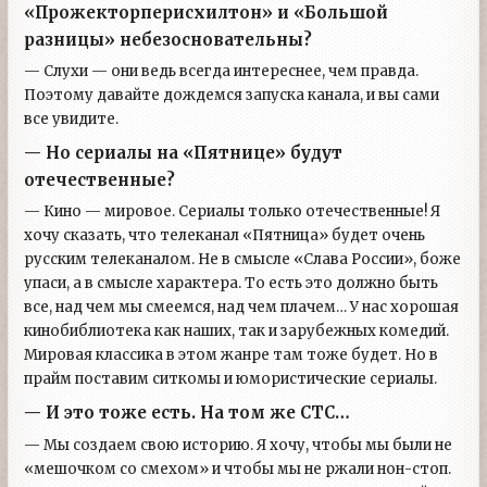
«Прожекторперисхилтон» и «Большой
разницы» небезосновательны?
— Слухи — они ведь всегда интереснее, чем правда.
Поэтому давайте дождемся запуска канала, и вы сами
все увидите.
— Но сериалы на «Пятнице» будут
отечественные?
— Кино — мировое. Сериалы только отечественные! Я
хочу сказать, что телеканал «Пятница» будет очень
русским телеканалом. Не в смысле «Слава России», боже
упаси, а в смысле характера. То есть это должно быть
все, над чем мы смеемся, над чем плачем… У нас хорошая
кинобиблиотека как наших, так и зарубежных комедий.
Мировая классика в этом жанре там тоже будет. Но в
прайм поставим ситкомы и юмористические сериалы.
— И это тоже есть. На том же СТС…
— Мы создаем свою историю. Я хочу, чтобы мы были не
«мешочком со смехом» и чтобы мы не ржали нон-стоп.