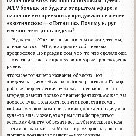
названием «Ю». Вы пошли похожим путем:
MTV больше не будет в открытом эфире, а
название его преемнику придумали не менее
экзотическое — «Пятница». Почему вдруг
именно этот день недели?
— Ну, насчет «Ю» я не согласен в том смысле, что мы,
отказываясь от MTV, исходили из собственных
предпосылок. Но правда в том, что-то, что сделали они,
— это следствие тех процессов, которые происходят на
рынке.
Что касается нашего названия, объясню. Вот
представьте, что сейчас ранний вечер пятницы. Позади
рабочая неделя: легкая, тяжелая — неважно… А что
впереди, зависит только от вашей фантазии. Может, вы
поедете куда-то, может, хотите провести время с
любимым человеком, пойти в кино, поехать на дачу или
куда-то еще. Может, это время, чтобы предаться
веселому флирту, объехать все клубы Москвы и с кем-
то там познакомиться. Может, время долгожданного
шопинга, поездки за границу — у кого какие