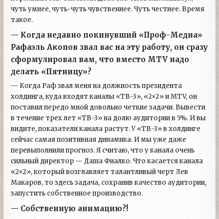
чуть умнее, чуть-чуть чувственнее. Чуть честнее. Время
такое.
— Когда недавно покинувший «Проф-Медиа»
Рафаэль Акопов звал вас на эту работу, он сразу
сформулировал вам, что вместо MTV надо
делать «Пятницу»?
— Когда Раф звал меня на должность президента
холдинга, куда входят каналы «ТВ-3», «2×2» и MTV, он
поставил передо мной довольно четкие задачи. Вывести
в течение трех лет «ТВ-3» на долю аудитории в 5%. И вы
видите, показатели канала растут. У «ТВ-3» в холдинге
сейчас самая позитивная динамика. И мы уже даже
перевыполнили прогноз. Я считаю, что у канала очень
сильный директор — Даша Фиалко. Что касается канала
«2×2», который возглавляет талантливый черт Лев
Макаров, то здесь задача, сохранив качество аудитории,
запустить собственное производство.
— Собственную анимацию?!