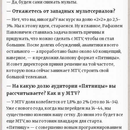
— Да, будем сами снимать мульты.
— Откажетесь от западных мультсериалов?
— Нет, что вы, никогда! У нас курс на долю «2×2» до 2,5–
3%. Мы к этому идем, стараемся. Ну и главное, Рафаэлем
Павловичем ставилась задача понять причины и
придумать, что можно сделать с MTV, чтобы он стал
большим. После долгих обсуждений, аналитики и всего
остального — а проработано было около 40 концепций,
наверное, — я предложил Акопову формат «Пятницы».
И совет директоров принял решение на той частоте,
которую пока сейчас занимает MTV, строить свой
большой телеканал.
— На какую долю аудитории «Пятницы» вы
рассчитываете? Как и у MTV?
— У MTV доля колеблется от 1,8% до 2% (это по 14–34).
Уже с нового года, когда мы перейдем на 14–44, мы
существенно изменим нашу сетку. До июня это будет все
еще MTV, но мы готовим плацдарм для старта.
«Пятницу» — с совершенно новым программированием