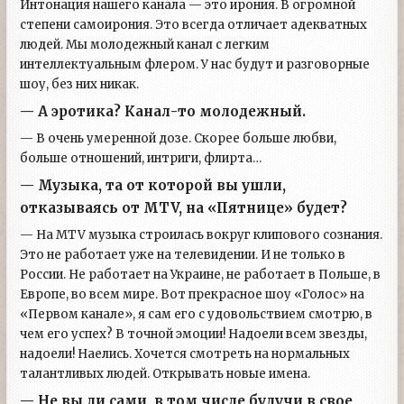
Интонация нашего канала — это ирония. В огромной
степени самоирония. Это всегда отличает адекватных
людей. Мы молодежный канал с легким
интеллектуальным флером. У нас будут и разговорные
шоу, без них никак.
— А эротика? Канал-то молодежный.
— В очень умеренной дозе. Скорее больше любви,
больше отношений, интриги, флирта…
— Музыка, та от которой вы ушли,
отказываясь от MTV, на «Пятнице» будет?
— На MTV музыка строилась вокруг клипового сознания.
Это не работает уже на телевидении. И не только в
России. Не работает на Украине, не работает в Польше, в
Европе, во всем мире. Вот прекрасное шоу «Голос» на
«Первом канале», я сам его с удовольствием смотрю, в
чем его успех? В точной эмоции! Надоели всем звезды,
надоели! Наелись. Хочется смотреть на нормальных
талантливых людей. Открывать новые имена.
— Не вы ли сами, в том числе будучи в свое