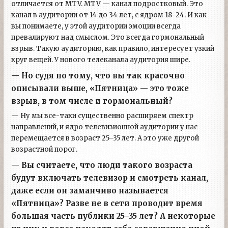
отличается от MTV. MTV — канал подростковый. Это
канал в аудитории от 14 до 34 лет, с ядром 18–24. И как
вы понимаете, у этой аудитории эмоции всегда
превалируют над смыслом. Это всегда гормональный
взрыв. Такую аудиторию, как правило, интересует узкий
круг вещей. У нового телеканала аудитория шире.
— Но судя по тому, что вы так красочно
описывали выше, «Пятница» — это тоже
взрыв, в том числе и гормональный?
— Ну мы все-таки существенно расширяем спектр
направлений, и ядро телевизионной аудитории у нас
перемещается в возраст 25–35 лет. А это уже другой
возрастной порог.
— Вы считаете, что люди такого возраста
будут включать телевизор и смотреть канал,
даже если он заманчиво называется
«Пятница»? Разве не в сети проводит время
большая часть публики 25–35 лет? А некоторые