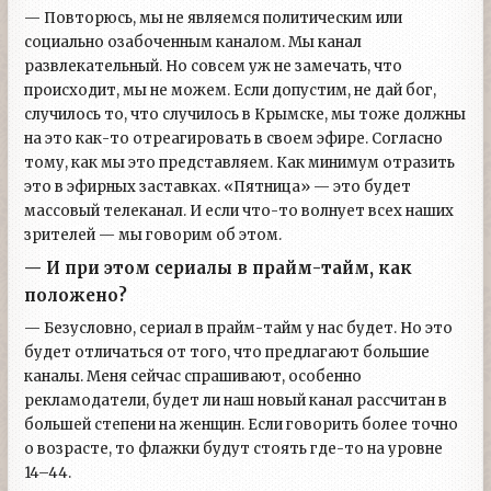
— Повторюсь, мы не являемся политическим или
социально озабоченным каналом. Мы канал
развлекательный. Но совсем уж не замечать, что
происходит, мы не можем. Если допустим, не дай бог,
случилось то, что случилось в Крымске, мы тоже должны
на это как-то отреагировать в своем эфире. Согласно
тому, как мы это представляем. Как минимум отразить
это в эфирных заставках. «Пятница» — это будет
массовый телеканал. И если что-то волнует всех наших
зрителей — мы говорим об этом.
— И при этом сериалы в прайм-тайм, как
положено?
— Безусловно, сериал в прайм-тайм у нас будет. Но это
будет отличаться от того, что предлагают большие
каналы. Меня сейчас спрашивают, особенно
рекламодатели, будет ли наш новый канал рассчитан в
большей степени на женщин. Если говорить более точно
о возрасте, то флажки будут стоять где-то на уровне
14–44.