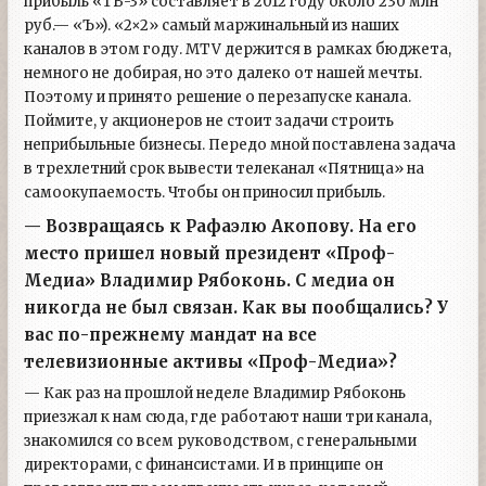
прибыль «ТВ-3» составляет в 2012 году около 230 млн
руб.— «Ъ»). «2×2» самый маржинальный из наших
каналов в этом году. МTV держится в рамках бюджета,
немного не добирая, но это далеко от нашей мечты.
Поэтому и принято решение о перезапуске канала.
Поймите, у акционеров не стоит задачи строить
неприбыльные бизнесы. Передо мной поставлена задача
в трехлетний срок вывести телеканал «Пятница» на
самоокупаемость. Чтобы он приносил прибыль.
— Возвращаясь к Рафаэлю Акопову. На его
место пришел новый президент «Проф-
Медиа» Владимир Рябоконь. С медиа он
никогда не был связан. Как вы пообщались? У
вас по-прежнему мандат на все
телевизионные активы «Проф-Медиа»?
— Как раз на прошлой неделе Владимир Рябоконь
приезжал к нам сюда, где работают наши три канала,
знакомился со всем руководством, с генеральными
директорами, с финансистами. И в принципе он