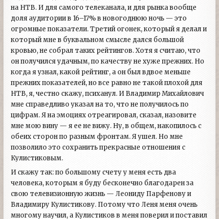
на НТВ. И для самого телеканала, и для рынка вообще
доля аудитории в 16–17% в новогоднюю ночь — это
огромные показатели. Третий огонек, который я делал и
который мне в буквальном смысле дался большой
кровью, не собрал таких рейтингов. Хотя я считаю, что
он получился удачным, по качеству не хуже прежних. Но
когда я узнал, какой рейтинг, а он был вдвое меньше
прежних показателей, но все равно не такой плохой для
НТВ, я, честно скажу, психанул. И Владимир Михайлович
мне справедливо указал на то, что не получилось по
цифрам. Я на эмоциях отреагировал, сказал, назовите
мне мою вину — я ее не вижу. Ну, в общем, накопилось с
обеих сторон по разным фронтам. Я ушел. Но мне
позволило это сохранить прекрасные отношения с
Кулистиковым.
И скажу так: по большому счету у меня есть два
человека, которым я буду бесконечно благодарен за
свою телевизионную жизнь — Леониду Парфенову и
Владимиру Кулистикову. Потому что Леня меня очень
многому научил, а Кулистиков в меня поверил и поставил