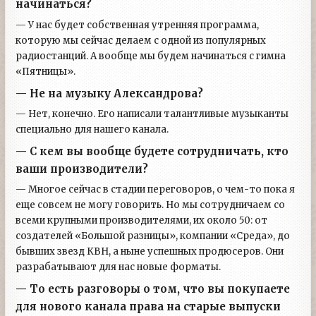
начинаться?
— У нас будет собственная утренняя программа,
которую мы сейчас делаем с одной из популярных
радиостанций. А вообще мы будем начинаться с гимна
«Пятницы».
— Не на музыку Александрова?
— Нет, конечно. Его написали талантливые музыканты
специально для нашего канала.
— С кем вы вообще будете сотрудничать, кто
ваши производители?
— Многое сейчас в стадии переговоров, о чем-то пока я
еще совсем не могу говорить. Но мы сотрудничаем со
всеми крупными производителями, их около 50: от
создателей «Большой разницы», компании «Среда», до
бывших звезд КВН, а ныне успешных продюсеров. Они
разрабатывают для нас новые форматы.
— То есть разговоры о том, что вы покупаете
для нового канала права на старые выпуски