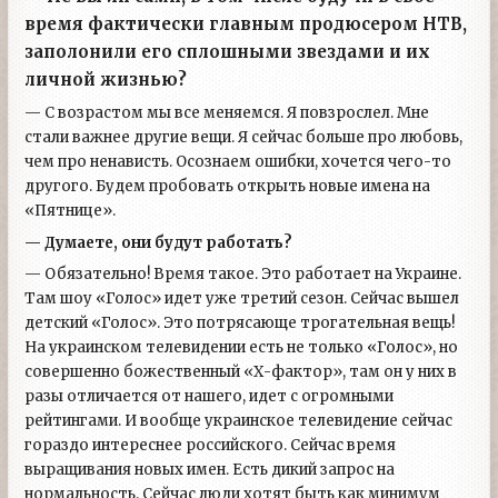
время фактически главным продюсером НТВ,
заполонили его сплошными звездами и их
личной жизнью?
— С возрастом мы все меняемся. Я повзрослел. Мне
стали важнее другие вещи. Я сейчас больше про любовь,
чем про ненависть. Осознаем ошибки, хочется чего-то
другого. Будем пробовать открыть новые имена на
«Пятнице».
— Думаете, они будут работать
?
— Обязательно! Время такое. Это работает на Украине.
Там шоу «Голос» идет уже третий сезон. Сейчас вышел
детский «Голос». Это потрясающе трогательная вещь!
На украинском телевидении есть не только «Голос», но
совершенно божественный «Х-фактор», там он у них в
разы отличается от нашего, идет с огромными
рейтингами. И вообще украинское телевидение сейчас
гораздо интереснее российского. Сейчас время
выращивания новых имен. Есть дикий запрос на
нормальность. Сейчас люди хотят быть как минимум