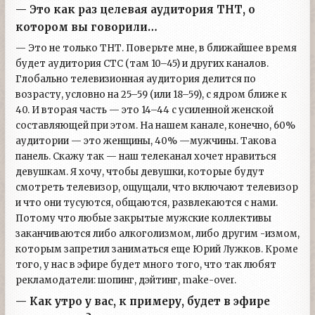
— Это как раз целевая аудитория ТНТ, о
котором вы говорили…
— Это не только ТНТ. Поверьте мне, в ближайшее время
будет аудитория СТС (там 10–45) и других каналов.
Глобально телевизионная аудитория делится по
возрасту, условно на 25–59 (или 18–59), с ядром ближе к
40. И вторая часть — это 14–44 с усиленной женской
составляющей при этом. На нашем канале, конечно, 60%
аудитории — это женщины, 40% —мужчины. Такова
панель. Скажу так — наш телеканал хочет нравиться
девушкам. Я хочу, чтобы девушки, которые будут
смотреть телевизор, ощущали, что включают телевизор
и что они тусуются, общаются, развлекаются с нами.
Потому что любые закрытые мужские коллективы
заканчиваются либо алкоголизмом, либо другим -измом,
которым запретил заниматься еще Юрий Лужков. Кроме
того, у нас в эфире будет много того, что так любят
рекламодатели: шопинг, дэйтинг, make-over.
— Как утро у вас, к примеру, будет в эфире