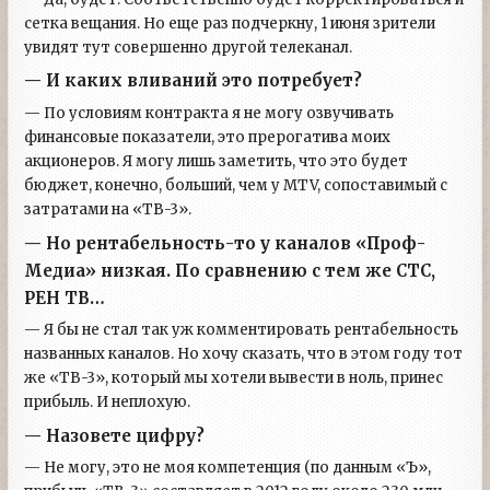
сетка вещания. Но еще раз подчеркну, 1 июня зрители
увидят тут совершенно другой телеканал.
— И каких вливаний это потребует?
— По условиям контракта я не могу озвучивать
финансовые показатели, это прерогатива моих
акционеров. Я могу лишь заметить, что это будет
бюджет, конечно, больший, чем у MTV, сопоставимый с
затратами на «ТВ-3».
— Но рентабельность-то у каналов «Проф-
Медиа» низкая. По сравнению с тем же СТС,
РЕН ТВ…
— Я бы не стал так уж комментировать рентабельность
названных каналов. Но хочу сказать, что в этом году тот
же «ТВ-3», который мы хотели вывести в ноль, принес
прибыль. И неплохую.
— Назовете цифру?
— Не могу, это не моя компетенция (по данным «Ъ»,