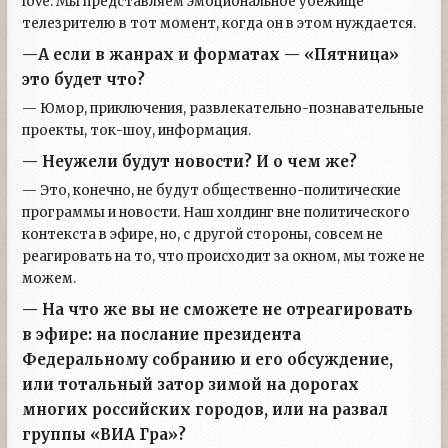
love. Мы представляем эмоциональное убежище
телезрителю в тот момент, когда он в этом нуждается.
—А если в жанрах и форматах — «Пятница»
это будет что?
— Юмор, приключения, развлекательно-познавательные
проекты, ток-шоу, информация.
— Неужели будут новости? И о чем же?
— Это, конечно, не будут общественно-политические
программы и новости. Наш холдинг вне политического
контекста в эфире, но, с другой стороны, совсем не
реагировать на то, что происходит за окном, мы тоже не
можем.
— На что же вы не сможете не отреагировать
в эфире: на послание президента
Федеральному собранию и его обсуждение,
или тотальный затор зимой на дорогах
многих российских городов, или на развал
группы «ВИА Гра»?