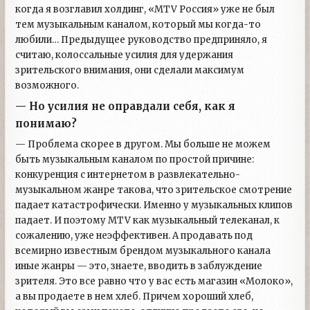
когда я возглавил холдинг, «MTV Россия» уже не был
тем музыкальным каналом, который мы когда-то
любили… Предыдущее руководство предприняло, я
считаю, колоссальные усилия для удержания
зрительского внимания, они сделали максимум
возможного.
— Но усилия не оправдали себя, как я
понимаю?
— Проблема скорее в другом. Мы больше не можем
быть музыкальным каналом по простой причине:
конкуренция с интернетом в развлекательно-
музыкальном жанре такова, что зрительское смотрение
падает катастрофически. Именно у музыкальных клипов
падает. И поэтому МTV как музыкальный телеканал, к
сожалению, уже неэффективен. А продавать под
всемирно известным брендом музыкального канала
иные жанры — это, знаете, вводить в заблуждение
зрителя. Это все равно что у вас есть магазин «Молоко»,
а вы продаете в нем хлеб. Причем хороший хлеб,