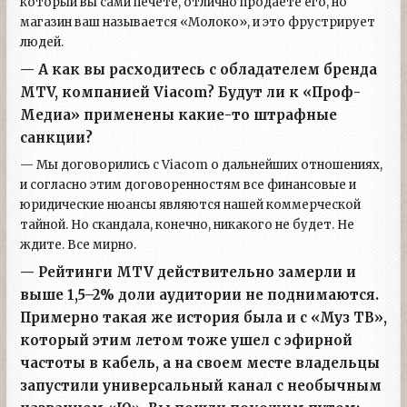
который вы сами печете, отлично продаете его, но
магазин ваш называется «Молоко», и это фрустрирует
людей.
— А как вы расходитесь с обладателем бренда
МТV, компанией Viacom? Будут ли к «Проф-
Медиа» применены какие-то штрафные
санкции?
— Мы договорились с Viacom о дальнейших отношениях,
и согласно этим договоренностям все финансовые и
юридические нюансы являются нашей коммерческой
тайной. Но скандала, конечно, никакого не будет. Не
ждите. Все мирно.
— Рейтинги MTV действительно замерли и
выше 1,5–2% доли аудитории не поднимаются.
Примерно такая же история была и с «Муз ТВ»,
который этим летом тоже ушел с эфирной
частоты в кабель, а на своем месте владельцы
запустили универсальный канал с необычным