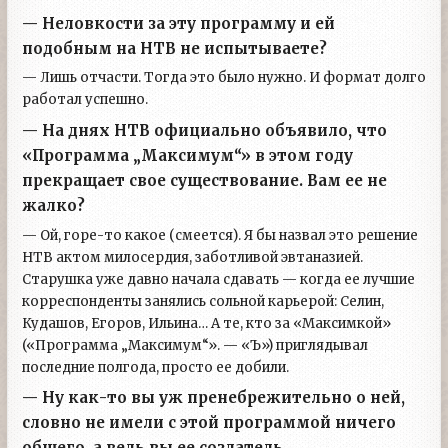
— Неловкости за эту программу и ей
подобным на НТВ не испытываете?
— Лишь отчасти. Тогда это было нужно. И формат долго
работал успешно.
— На днях НТВ официально объявило, что
«Программа „Максимум“» в этом году
прекращает свое существование. Вам ее не
жалко?
— Ой, горе-то какое (смеется). Я бы назвал это решение
НТВ актом милосердия, заботливой эвтаназией.
Старушка уже давно начала сдавать — когда ее лучшие
корреспонденты занялись сольной карьерой: Селин,
Кудашов, Егоров, Ильина… А те, кто за «Максимкой»
(«Программа „Максимум“». — «Ъ») приглядывал
последние полгода, просто ее добили.
— Ну как-то вы уж пренебрежительно о ней,
словно не имели с этой программой ничего
общего, а ведь вы ее создатель.