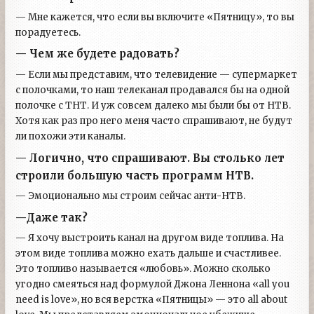
— Мне кажется, что если вы включите «Пятницу», то вы
порадуетесь.
— Чем же будете радовать?
— Если мы представим, что телевидение — супермаркет
с полочками, то наш телеканал продавался бы на одной
полочке с ТНТ. И уж совсем далеко мы были бы от НТВ.
Хотя как раз про него меня часто спрашивают, не будут
ли похожи эти каналы.
— Логично, что спрашивают. Вы столько лет
строили большую часть программ НТВ.
— Эмоционально мы строим сейчас анти-НТВ.
—Даже так?
— Я хочу выстроить канал на другом виде топлива. На
этом виде топлива можно ехать дальше и счастливее.
Это топливо называется «любовь». Можно сколько
угодно смеяться над формулой Джона Леннона «аll you
need is love», но вся верстка «Пятницы» — это all about