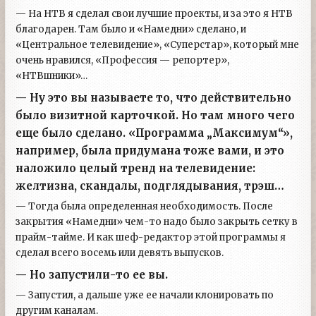
— На НТВ я сделал свои лучшие проекты, и за это я НТВ
благодарен. Там было и «Намедни» сделано, и
«Центральное телевидение», «Суперстар», который мне
очень нравился, «Профессия — репортер»,
«НТВшники»…
— Ну это вы называете то, что действительно
было визитной карточкой. Но там много чего
еще было сделано. «Программа „Максимум“»,
например, была придумана тоже вами, и это
наложило целый тренд на телевидение:
желтизна, скандалы, подглядывания, трэш…
— Тогда была определенная необходимость. После
закрытия «Намедни» чем-то надо было закрыть сетку в
прайм-тайме. И как шеф-редактор этой программы я
сделал всего восемь или девять выпусков.
— Но запустили-то ее вы.
— Запустил, а дальше уже ее начали клонировать по
другим каналам.