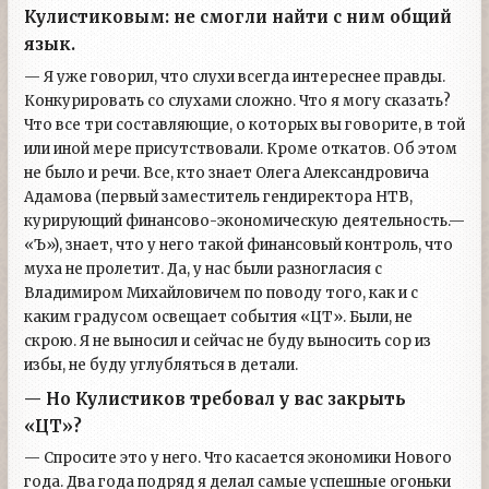
Кулистиковым: не смогли найти с ним общий
язык.
— Я уже говорил, что слухи всегда интереснее правды.
Конкурировать со слухами сложно. Что я могу сказать?
Что все три составляющие, о которых вы говорите, в той
или иной мере присутствовали. Кроме откатов. Об этом
не было и речи. Все, кто знает Олега Александровича
Адамова (первый заместитель гендиректора НТВ,
курирующий финансово-экономическую деятельность.—
«Ъ»), знает, что у него такой финансовый контроль, что
муха не пролетит. Да, у нас были разногласия с
Владимиром Михайловичем по поводу того, как и с
каким градусом освещает события «ЦТ». Были, не
скрою. Я не выносил и сейчас не буду выносить сор из
избы, не буду углубляться в детали.
— Но Кулистиков требовал у вас закрыть
«ЦТ»?
— Спросите это у него. Что касается экономики Нового
года. Два года подряд я делал самые успешные огоньки