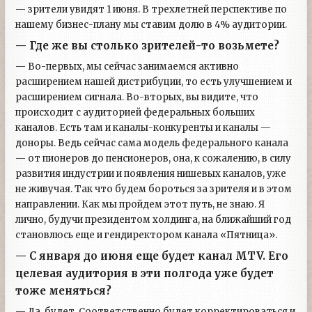
— зрители увидят 1 июня. В трехлетней перспективе по
нашему бизнес-плану мы ставим долю в 4% аудитории.
— Где же вы столько зрителей-то возьмете?
— Во-первых, мы сейчас занимаемся активно
расширением нашей дистрибуции, то есть улучшением и
расширением сигнала. Во-вторых, вы видите, что
происходит с аудиторией федеральных больших
каналов. Есть там и каналы-конкуренты и каналы —
доноры. Ведь сейчас сама модель федерального канала
— от пионеров до пенсионеров, она, к сожалению, в силу
развития индустрии и появления нишевых каналов, уже
не живучая. Так что будем бороться за зрителя и в этом
направлении. Как мы пройдем этот путь, не знаю. Я
лично, будучи президентом холдинга, на ближайший год
становлюсь еще и гендиректором канала «Пятница».
— С января до июня еще будет канал MTV. Его
целевая аудитория в эти полгода уже будет
тоже меняться?
— Да, будет. Соответственно будет корректироваться и