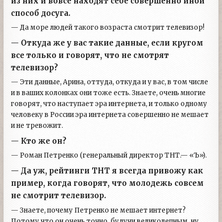
из них и вовсе находят себе совершенно иной
способ досуга.
— Да море людей такого возраста смотрит телевизор!
— Откуда же у вас такие данные, если кругом
все только и говорят, что не смотрят
телевизор?
— Эти данные, Арина, оттуда, откуда и у вас, в том числе
и в ваших колонках они тоже есть. Знаете, очень многие
говорят, что наступает эра интернета, и только одному
человеку в России эра интернета совершенно не мешает
и не тревожит.
— Кто же он?
— Роман Петренко (генеральный директор ТНТ.— «Ъ»).
— Да уж, рейтинги ТНТ я всегда привожу как
пример, когда говорят, что молодежь совсем
не смотрит телевизор.
— Знаете, почему Петренко не мешает интернет?
Потому что он очень точно, будучи великолепным, ну