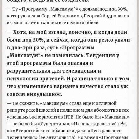
— Ту «Программу „Максимум“» с долями под и за 30%,
которую делал Сергей Евдокимов, Георгий Андроников
и я много лет назад, мы все нежно любили.
— Хотя, на мой взгляд, конечно, и когда доли
были под 30%, и сейчас, когда они резко упали
в два-три раза, суть «Программы
„Максимум“» не изменилась. Тенденция у
этой программы была опасная и
разрушительная для телевидения и
психологии зрителей. И разница только в том,
что у нынешнего варианта качество стало уж
совсем никудышное.
— Не скажите. «Максимум» стала еще и отличной
репортерской школой и полигоном для абсолютно всех
успешных экспериментов НТВ. Не было бы «Максимки»
— не было бы «Суперстара», «И снова здравствуйте!»,
ни «Всероссийского обмана» и даже «Центрального
телевидения» (ее антагониста). Но время «Программы