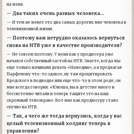
на меня.
— Два таких очень разных человека…
— И тем не менее это два самых дорогих мне человека в
телевизионной жизни.
— Поэтому вам нетрудно оказалось вернуться
снова на НТВ уже в качестве производителя?
— Не совсем поэтому. У меня как у продюсера уже
начался собственный застой на НТВ. Знаете, когда мы
еще только начинали делать «Намедни», а я предлагал
Парфенову что-то эдакое, ну там процитировать
Бродского в подводке или еще что-то в этом роде, он
мне всегда говорил: «Юноша, вы в детстве много и
бессистемно читали и теперь тащите это на наш
скромный телеэкран». Вот мне как продюсеру стало
скучно на НТВ.
— Так, а чего же тогда вернулись, когда у вас
целый телевизионный холдинг теперь в
управлении?