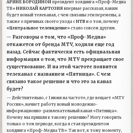
АРИНЕ БОРОДИНОЙ
президент холдинга «Проф-Медиа
ТВ»
НИКОЛАЙ КАРТОЗИЯ
впервые рассказал, каким
будет новый телеканал, с чем связаны эти перемены, а
также о причинах своего ухода с
НТ
В
и о том, почему
«Центральное телевидение»
стало совсем другим.
— Разговоры о том, что «Проф-Медиа»
откажется от бренда MTV, ходили еще год
назад. Сейчас фактически есть официальная
информация о том, что MTV прекращает свое
существование. И на этой частоте появится
телеканал с названием «Пятница». С чем
связано такое решение и что это за канал
будет?
— Действительно, с 1 июня на частоте, где вещает «MTV
Россия», начнет работу новый молодежно-
информационно-развлекательный канал «Пятница».
Почему мы пришли к такому решению? Могу говорить
только о том периоде, когда я стал президентом
холдинга «Проф-Медиа ТВ». Так вот, к тому моменту,