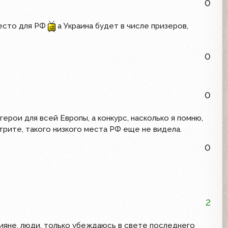
0
есто для РФ
а Украина будет в числе призеров,
0
0
герои для всей Европы, а конкурс, насколько я помню,
рите, такого низкого места РФ еще не видела.
0
2
сияне, люди, только убеждаюсь в свете последнего