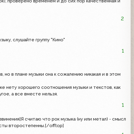
ок), проверено временем и до сих пор качественная и
2
узыку, слушайте группу "Кино"
1
, но в плане музыки она к сожалению никакая и в этом
оке нету хорошего соотношения музыки и текстов, как
гое, а все вместе нельзя.
1
звинения]Я считаю что рок музыка (ну или метал) - смысл
сты второстепенны.[/offtop]