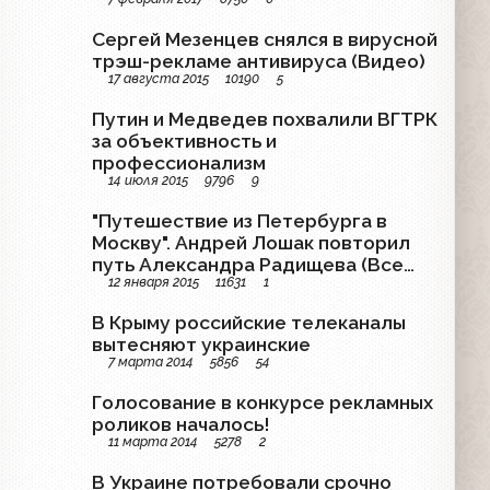
Сергей Мезенцев снялся в вирусной
трэш-рекламе антивируса (Видео)
17 августа 2015
10190
5
Путин и Медведев похвалили ВГТРК
за объективность и
профессионализм
14 июля 2015
9796
9
"Путешествие из Петербурга в
Москву". Андрей Лошак повторил
путь Александра Радищева (Все
12 января 2015
11631
1
выпуски)
В Крыму российские телеканалы
вытесняют украинские
7 марта 2014
5856
54
Голосование в конкурсе рекламных
роликов началось!
11 марта 2014
5278
2
В Украине потребовали срочно