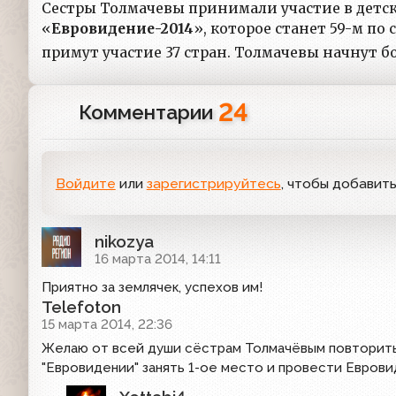
Сестры Толмачевы принимали участие в детск
«
Евровидение-2014
», которое станет 59-м по 
примут участие 37 стран. Толмачевы начнут бо
24
Комментарии
Войдите
или
зарегистрируйтесь
, чтобы добавит
nikozya
16 марта 2014, 14:11
Приятно за землячек, успехов им!
Telefoton
15 марта 2014, 22:36
Желаю от всей души сёстрам Толмачёвым повторить 
"Евровидении" занять 1-ое место и провести Евровид