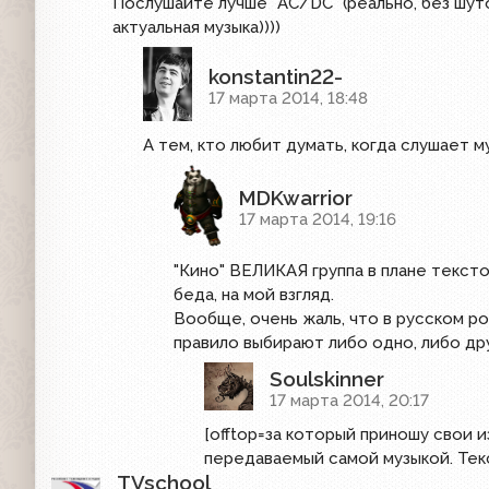
Послушайте лучше "AC/DC" (реально, без шут
актуальная музыка))))
konstantin22-
17 марта 2014, 18:48
А тем, кто любит думать, когда слушает м
MDKwarrior
17 марта 2014, 19:16
"Кино" ВЕЛИКАЯ группа в плане текстов
беда, на мой взгляд.
Вообще, очень жаль, что в русском р
правило выбирают либо одно, либо дру
Soulskinner
17 марта 2014, 20:17
[offtop=за который приношу свои и
передаваемый самой музыкой. Тек
TVschool